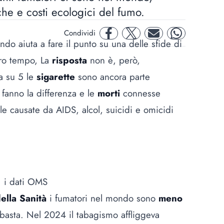
iche e costi ecologici del fumo.
Condividi
facebook
twitter
mail
whatsapp
ndo aiuta a fare il punto su una delle sfide di
tro tempo, La
risposta
non è, però,
a su 5 le
sigarette
sono ancora parte
i fanno la differenza e le
morti
connesse
le causate da AIDS, alcol, suicidi e omicidi
: i dati OMS
lla Sanità
i fumatori nel mondo sono
meno
basta. Nel 2024 il tabagismo affliggeva