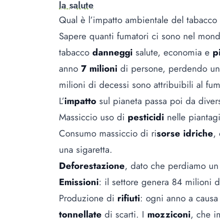
la salute
Qual è l’impatto ambientale del tabacco
Sapere quanti fumatori ci sono nel mondo
tabacco
danneggi
salute, economia e
p
anno
7 milioni
di persone, perdendo u
milioni di decessi sono attribuibili al f
L’
impatto
sul pianeta passa poi da diversi
Massiccio uso di
pesticidi
nelle piantag
Consumo massiccio di ri
sorse idriche
,
una sigaretta.
Deforestazione
, dato che perdiamo un 
Emissioni
: il settore genera 84 milioni 
Produzione di
rifiuti
: ogni anno a causa
tonnellate
di scarti. I
mozziconi
, che i