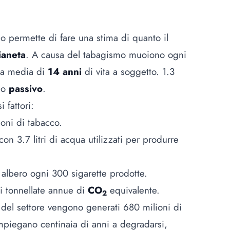
 permette di fare una stima di quanto il
ianeta
. A causa del tabagismo muoiono ogni
na media di
14 anni
di vita a soggetto. 1.3
umo
passivo
.
 fattori:
ioni di tabacco.
 con 3.7 litri di acqua utilizzati per produrre
albero ogni 300 sigarette prodotte.
di tonnellate annue di
CO
equivalente.
2
 del settore vengono generati 680 milioni di
mpiegano centinaia di anni a degradarsi,