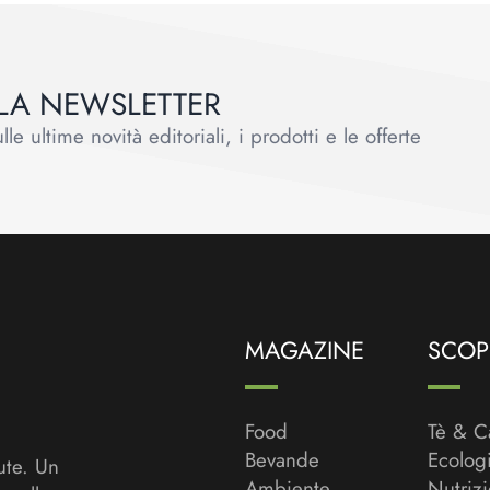
ALLA NEWSLETTER
le ultime novità editoriali, i prodotti e le offerte
MAGAZINE
SCOPR
Food
Tè & C
Bevande
Ecolog
ute. Un
Ambiente
Nutriz