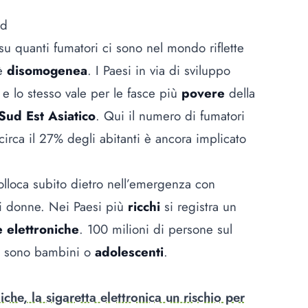
end
 su quanti fumatori ci sono nel mondo riflette
 è
disomogenea
. I Paesi in via di sviluppo
i
e lo stesso vale per le fasce più
povere
della
Sud Est Asiatico
. Qui il numero di fumatori
circa il 27% degli abitanti è ancora implicato
 colloca subito dietro nell’emergenza con
ci donne. Nei Paesi più
ricchi
si registra un
e elettroniche
. 100 milioni di persone sul
ni sono bambini o
adolescenti
.
che, la sigaretta elettronica un rischio per