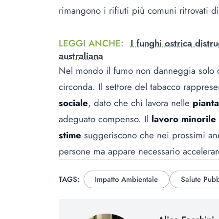
rimangono i rifiuti più comuni ritrovati d
LEGGI ANCHE
:
I funghi ostrica distr
australiana
Nel mondo il fumo non danneggia solo 
circonda. Il settore del tabacco rapprese
sociale
, dato che chi lavora nelle
piant
adeguato compenso. Il
lavoro minorile
stime
suggeriscono che nei prossimi ann
persone ma appare necessario accelerare
TAGS:
Impatto Ambientale
Salute Pubb