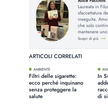
Alice Facchini
Laureata in Fil
sfaccettatura d
inseguita. Amo l
che solo contin
mantenere uno 
Scopri di più
ARTICOLI CORRELATI
AMBIENTE
AN
Filtri delle sigarette:
In S
ecco perché inquinano
adde
senza proteggere la
racc
salute
di s