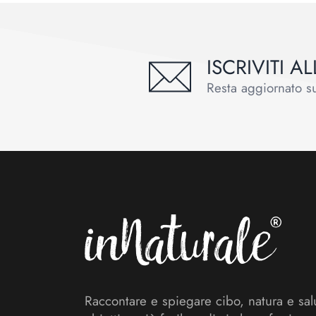
ISCRIVITI 
Resta aggiornato sul
Footer
Raccontare e spiegare cibo, natura e sal