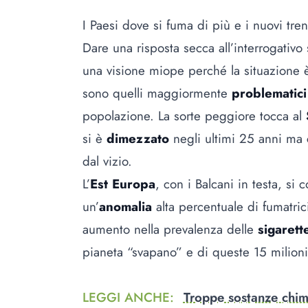
I Paesi dove si fuma di più e i nuovi tr
Dare una risposta secca all’interrogativo
una visione miope perché la situazione
sono quelli maggiormente
problematic
popolazione. La sorte peggiore tocca al
si è
dimezzato
negli ultimi 25 anni ma 
dal vizio.
L’
Est Europa
, con i Balcani in testa, si
un’
anomalia
alta percentuale di fumatri
aumento nella prevalenza delle
sigarett
pianeta “svapano” e di queste 15 milio
LEGGI ANCHE
:
Troppe sostanze chimi