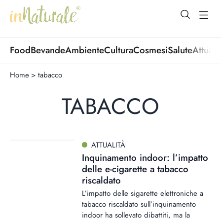
open Menu
open
Food
Bevande
Ambiente
Cultura
Cosmesi
Salute
Attuali
Home
>
tabacco
TABACCO
ATTUALITÀ
Inquinamento indoor: l’impatto
delle e-cigarette a tabacco
riscaldato
L’impatto delle sigarette elettroniche a
tabacco riscaldato sull’inquinamento
indoor ha sollevato dibattiti, ma la