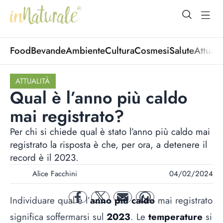
open Menu
open
Food
Bevande
Ambiente
Cultura
Cosmesi
Salute
Attuali
ATTUALITÀ
Qual è l’anno più caldo
mai registrato?
Per chi si chiede qual è stato l’anno più caldo mai
registrato la risposta è che, per ora, a detenere il
record è il 2023.
Alice Facchini
04/02/2024
Individuare qual è l’
anno più caldo
mai registrato
facebook
twitter
mail
whatsapp
significa soffermarsi sul
2023
. Le
temperature
si