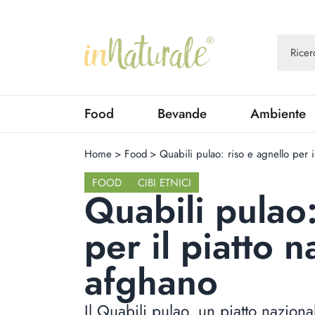
Food
Bevande
Ambiente
Home
>
Food
>
Quabili pulao: riso e agnello per i
FOOD
CIBI ETNICI
Quabili pulao:
per il piatto 
afghano
Il Quabili pulao, un piatto nazion