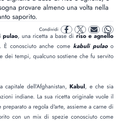
sogna provare almeno una volta nella
anto saporito.
Condividi
facebook
twitter
mail
whatsapp
i pulao
, una ricetta a base di
riso e agnello
. È conosciuto anche come
kabuli pulao
o
te dei tempi, qualcuno sostiene che fu servito
 capitale dell’Afghanistan,
Kabul
, e che sia
azioni indiane. La sua ricetta originale vuole il
 preparato a regola d'arte, assieme a carne di
aporito con un mix di spezie conosciuto come