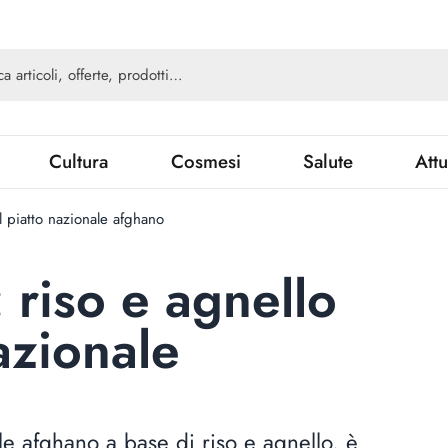
Cultura
Cosmesi
Salute
Attu
l piatto nazionale afghano
 riso e agnello
nazionale
ale afghano a base di riso e agnello, è