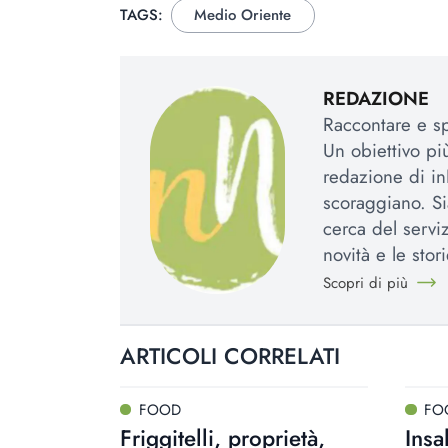
TAGS:
Medio Oriente
REDAZIONE
Raccontare e spi
Un obiettivo più
redazione di in
scoraggiano. Si
cerca del serviz
novità e le stori
Scopri di più
ARTICOLI CORRELATI
FOOD
FO
Friggitelli, proprietà,
Insa