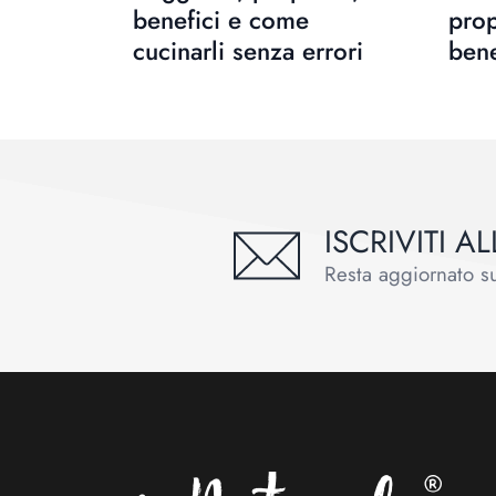
benefici e come
prop
cucinarli senza errori
bene
ISCRIVITI 
Resta aggiornato sul
Footer