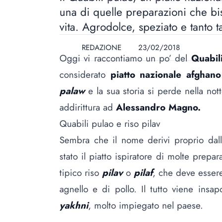
una di quelle preparazioni che bi
vita. Agrodolce, speziato e tanto t
REDAZIONE
23/02/2018
Oggi vi raccontiamo un po’ del
Quabil
considerato
piatto nazionale afghano
palaw
e la sua storia si perde nella not
addirittura ad
Alessandro Magno.
Quabili pulao e riso pilav
Sembra che il nome derivi proprio dalla
stato il piatto ispiratore di molte prepar
tipico riso
pilav
o
pilaf
, che deve essere
agnello e di pollo. Il tutto viene ins
yakhni
, molto impiegato nel paese.