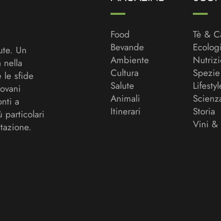
Food
Tè & C
Bevande
Ecolog
ute. Un
Ambiente
Nutriz
a nella
Cultura
Spezie
 le sfide
Salute
Lifestyl
ovani
Animali
Scienz
onti a
Itinerari
Storia
ù particolari
Vini &
tazione.