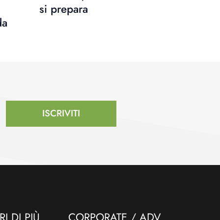
si prepara
da
ISCRIVITI
I DI PIÙ
CORPORATE / ADV