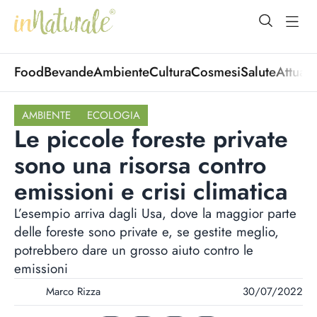
open Menu
open
Food
Bevande
Ambiente
Cultura
Cosmesi
Salute
Attuali
AMBIENTE
ECOLOGIA
Le piccole foreste private
sono una risorsa contro
emissioni e crisi climatica
L’esempio arriva dagli Usa, dove la maggior parte
delle foreste sono private e, se gestite meglio,
potrebbero dare un grosso aiuto contro le
emissioni
Marco Rizza
30/07/2022