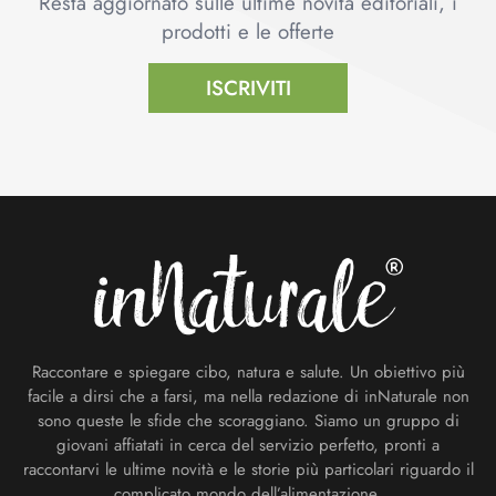
Resta aggiornato sulle ultime novità editoriali, i
prodotti e le offerte
ISCRIVITI
Footer
Raccontare e spiegare cibo, natura e salute. Un obiettivo più
facile a dirsi che a farsi, ma nella redazione di inNaturale non
sono queste le sfide che scoraggiano. Siamo un gruppo di
giovani affiatati in cerca del servizio perfetto, pronti a
raccontarvi le ultime novità e le storie più particolari riguardo il
complicato mondo dell’alimentazione.