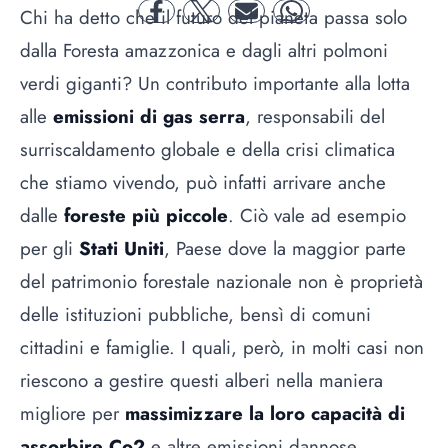
Chi ha detto che il futuro del pianeta passa solo
facebook
twitter
mail
whatsapp
dalla Foresta amazzonica e dagli altri polmoni
verdi giganti? Un contributo importante alla lotta
alle
emissioni di gas serra
, responsabili del
surriscaldamento globale e della crisi climatica
che stiamo vivendo, può infatti arrivare anche
dalle
foreste più piccole
. Ciò vale ad esempio
per gli
Stati Uniti
, Paese dove la maggior parte
del patrimonio forestale nazionale non è proprietà
delle istituzioni pubbliche, bensì di comuni
cittadini e famiglie. I quali, però, in molti casi non
riescono a gestire questi alberi nella maniera
migliore per
massimizzare la loro capacità di
assorbire Co2
e altre emissioni dannose.