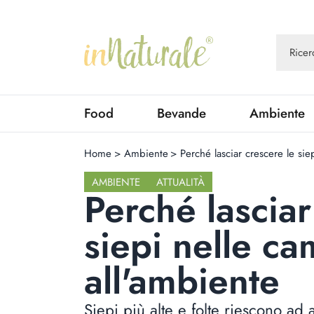
Food
Bevande
Ambiente
Home
>
Ambiente
>
Perché lasciar crescere le si
AMBIENTE
ATTUALITÀ
Perché lasciar
siepi nelle c
all'ambiente
Siepi più alte e folte riescono a