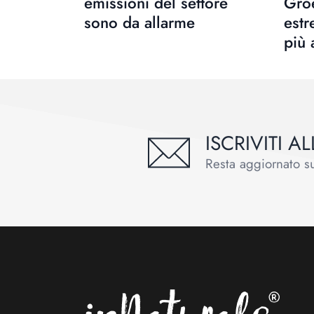
emissioni del settore
Groe
sono da allarme
estr
più
ISCRIVITI 
Resta aggiornato sul
Footer