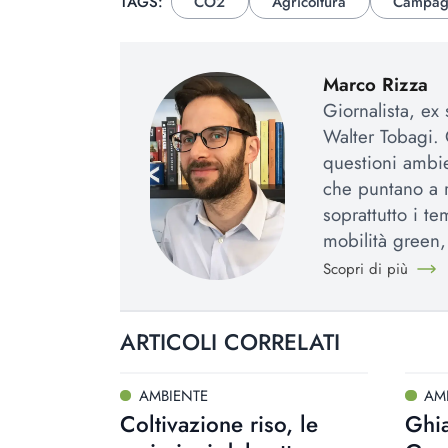
TAGS:
CO2
Agricoltura
Campag
Marco Rizza
Giornalista, ex
Walter Tobagi. 
questioni ambie
che puntano a r
soprattutto i te
mobilità green,
Scopri di più
ARTICOLI CORRELATI
AMBIENTE
AM
Coltivazione riso, le
Ghia