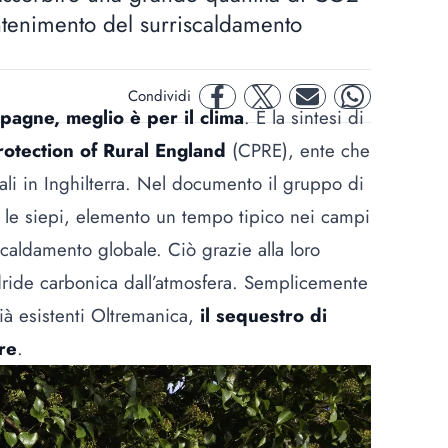
ntenimento del surriscaldamento
Condividi
facebook
twitter
mail
whatsapp
mpagne, meglio è per il clima
. È la sintesi di
rotection of Rural England
(CPRE), ente che
ali in Inghilterra. Nel documento il gruppo di
re le siepi, elemento un tempo tipico nei campi
iscaldamento globale. Ciò grazie alla loro
dride carbonica dall’atmosfera. Semplicemente
ià esistenti Oltremanica,
il sequestro di
re
.