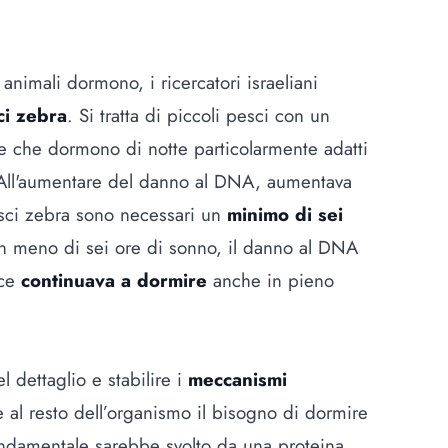
i animali dormono, i ricercatori israeliani
i zebra
. Si tratta di piccoli pesci con un
e che dormono di notte particolarmente adatti
o. All'aumentare del danno al DNA, aumentava
esci zebra sono necessari un
minimo di sei
n meno di sei ore di sonno, il danno al DNA
sce
continuava a dormire
anche in pieno
l dettaglio e stabilire i
meccanismi
e al resto dell’organismo il bisogno di dormire
ondamentale sarebbe svolto da una proteina