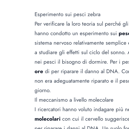
Esperimento sui pesci zebra
Per verificare la loro teoria sul perché gl
hanno condotto un esperimento sui
pesc
sistema nervoso relativamente semplice 
a studiare gli effetti sul ciclo del sonn
nei pesci il bisogno di dormire. Per i p
ore
di per riparare il danno al DNA. Co
non era adeguatamente riparato e il pe
giorno.
Il meccanismo a livello molecolare
I ricercatori hanno voluto indagare più ne
molecolari
con cui il cervello suggerisc
per riparare i danni al DNA. Un ruolo f