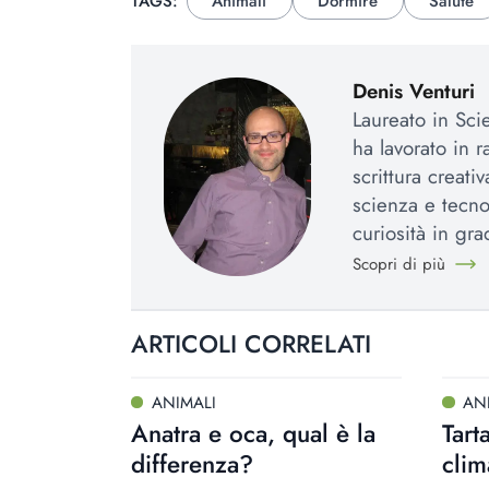
TAGS:
Animali
Dormire
Salute
Denis Venturi
Laureato in Sci
ha lavorato in r
scrittura creat
scienza e tecno
curiosità in gr
Scopri di più
ARTICOLI CORRELATI
ANIMALI
AN
Anatra e oca, qual è la
Tart
differenza?
clim