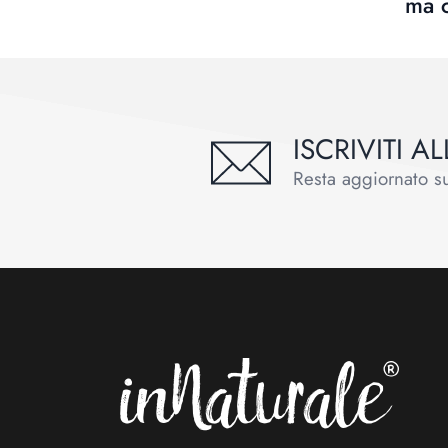
ma 
ISCRIVITI 
Resta aggiornato sul
Footer