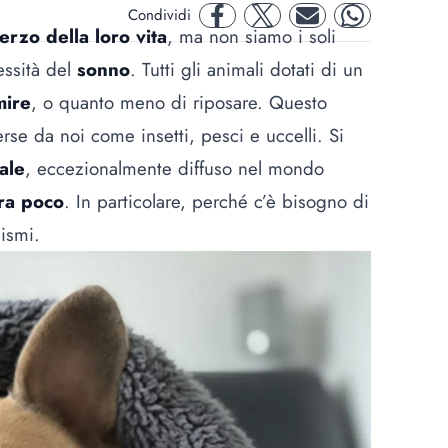
Condividi
facebook
twitter
mail
whatsapp
erzo della loro vita
, ma non siamo i soli
essità del
sonno
. Tutti gli animali dotati di un
mire
, o quanto meno di riposare. Questo
se da noi come insetti, pesci e uccelli. Si
ale
, eccezionalmente diffuso nel mondo
ra poco
. In particolare, perché c’è bisogno di
ismi.