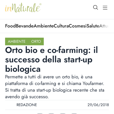
open Menu
open
Food
Bevande
Ambiente
Cultura
Cosmesi
Salute
Attuali
AMBIENTE
ORTO
Orto bio e co-farming: il
successo della start-up
biologica
Permette a tutti di avere un orto bio, è una
piattaforma di co-farming e si chiama Youfarmer.
Si tratta di una start-up biologica recente che sta
avendo già successo.
REDAZIONE
29/06/2018