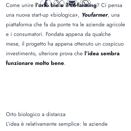
Come unire
l’orto bio e il co-farming
? Ci pensa
facebook
twitter
mail
whatsapp
una nuova start-up «biologica»,
Youfarmer
, una
piattaforma che fa da ponte tra le aziende agricole
e i consumatori. Fondata appena da qualche
mese, il progetto ha appena ottenuto un cospicuo
investimento, ulteriore prova che
l’idea sembra
funzionare molto bene
.
Orto biologico a distanza
L’idea è relativamente semplice: le aziende