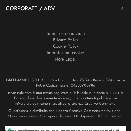
CORPORATE / ADV
Termini e condizioni
Privacy Policy
Cookie Policy
Impostazioni cookie
Note Legali
GREENMATCH S.R.L. S.B. - Via Corfù, 106 - 25124 - Brescia (BS) - Partita
IVA e CodiceFiscale: 04233900986
inNaturale.com è una testata registrata al Tribunale di Brescia n.11/2018.
Eccetto dove diversamente indicato, tutti i contenuti pubblicati su
inNaturale.com sono rilasciati sotto Licenza Creative Commons.
Quest’opera è distribuita con Licenza Creative Commons Attribuzione -
Non commerciale - Non opere derivate 3.0 Unported. © Diritti riservati
Le tue preferenze relative al consenso per le tecnologie di