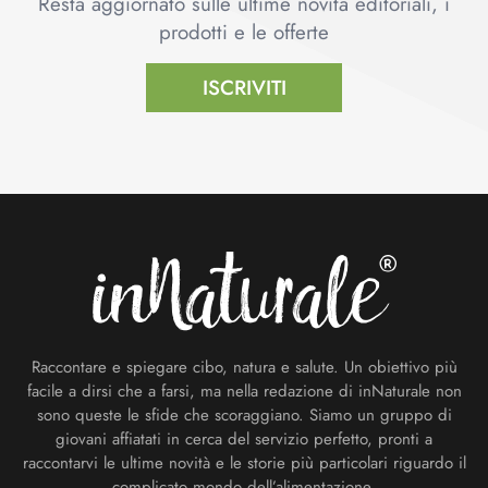
Resta aggiornato sulle ultime novità editoriali, i
prodotti e le offerte
ISCRIVITI
Footer
Raccontare e spiegare cibo, natura e salute. Un obiettivo più
facile a dirsi che a farsi, ma nella redazione di inNaturale non
sono queste le sfide che scoraggiano. Siamo un gruppo di
giovani affiatati in cerca del servizio perfetto, pronti a
raccontarvi le ultime novità e le storie più particolari riguardo il
complicato mondo dell’alimentazione.