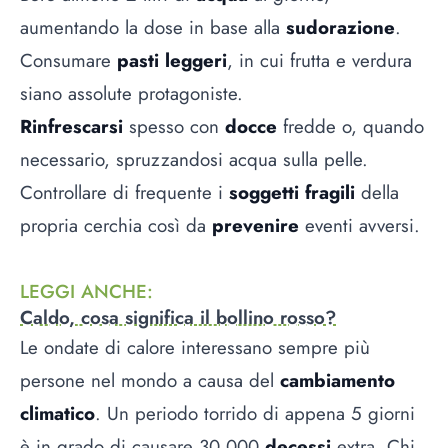
aumentando la dose in base alla
sudorazione
.
Consumare
pasti leggeri
, in cui frutta e verdura
siano assolute protagoniste.
Rinfrescarsi
spesso con
docce
fredde o, quando
necessario, spruzzandosi acqua sulla pelle.
Controllare di frequente i
soggetti fragili
della
propria cerchia così da
prevenire
eventi avversi.
LEGGI ANCHE
:
Caldo, cosa significa il bollino rosso?
Le ondate di calore interessano sempre più
persone nel mondo a causa del
cambiamento
climatico
. Un periodo torrido di appena 5 giorni
è in grado di causare 30.000
decessi
extra. Chi