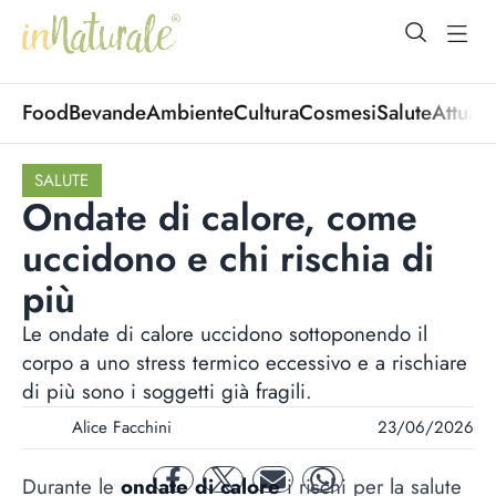
open Menu
open
Food
Bevande
Ambiente
Cultura
Cosmesi
Salute
Attuali
SALUTE
Ondate di calore, come
uccidono e chi rischia di
più
Le ondate di calore uccidono sottoponendo il
corpo a uno stress termico eccessivo e a rischiare
di più sono i soggetti già fragili.
Alice Facchini
23/06/2026
Durante le
ondate di calore
i rischi per la salute
facebook
twitter
mail
whatsapp