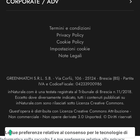
CORPORATE / ADV
Termini e condizioni
Privacy Policy
Cookie Policy
Impostazioni cookie
Note Legali
GREENMATCH S.R.L. S.B. - Via Corfù, 106 - 25124 - Brescia (BS) - Partita
IVA e CodiceFiscale: 04233900986
inNaturale.com è una testata registrata al Tribunale di Brescia n.11/2018.
Eccetto dove diversamente indicato, tutti i contenuti pubblicati su
inNaturale.com sono rilasciati sotto Licenza Creative Commons.
Quest’opera è distribuita con Licenza Creative Commons Attribuzione -
Non commerciale - Non opere derivate 3.0 Unported. © Diritti riservati
Le tue preferenze relative al consenso per le tecnologie di
Informativa sulla raccolta
Le tue preferenze relative alla privacy