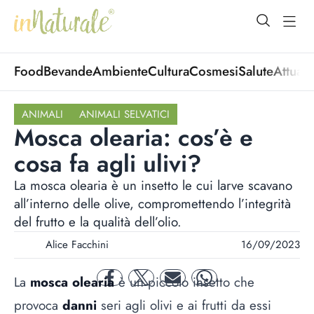
open Menu
open
Food
Bevande
Ambiente
Cultura
Cosmesi
Salute
Attuali
ANIMALI
ANIMALI SELVATICI
Mosca olearia: cos’è e
cosa fa agli ulivi?
La mosca olearia è un insetto le cui larve scavano
all’interno delle olive, compromettendo l’integrità
del frutto e la qualità dell’olio.
Alice Facchini
16/09/2023
La
mosca olearia
è un piccolo insetto che
facebook
twitter
mail
whatsapp
provoca
danni
seri agli olivi e ai frutti da essi