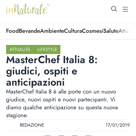
open Menu
open
Food
Bevande
Ambiente
Cultura
Cosmesi
Salute
Attuali
ATTUALITÀ
LIFESTYLE
MasterChef Italia 8:
giudici, ospiti e
anticipazioni
MasterChef Italia 8 è alle porte con un nuovo
giudice, nuovi ospiti e nuovi partecipanti. Vi
diamo qualche anticipazione su questa nuova
stagione.
REDAZIONE
17/01/2019