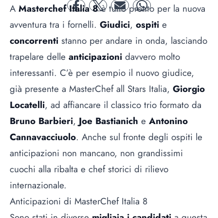
A
Masterchef Italia 8
è tutto pronto per la nuova
facebook
twitter
mail
whatsapp
avventura tra i fornelli.
Giudici
,
ospiti
e
concorrenti
stanno per andare in onda, lasciando
trapelare delle
anticipazioni
davvero molto
interessanti. C’è per esempio il nuovo giudice,
già presente a MasterChef all Stars Italia,
Giorgio
Locatelli
, ad affiancare il classico trio formato da
Bruno Barbieri
,
Joe Bastianich
e
Antonino
Cannavacciuolo
. Anche sul fronte degli ospiti le
anticipazioni non mancano, non grandissimi
cuochi alla ribalta e chef storici di rilievo
internazionale.
Anticipazioni di MasterChef Italia 8
Sono stati in diverse
migliaia i candidati
a questa