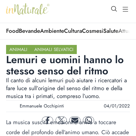
open Menu
open
Food
Bevande
Ambiente
Cultura
Cosmesi
Salute
Attuali
ANIMALI
ANIMALI SELVATICI
Lemuri e uomini hanno lo
stesso senso del ritmo
Il canto di alcuni lemuri può aiutare i ricercatori a
fare luce sull’origine del senso del ritmo e della
musica tra i primati, compreso l’uomo.
Emmanuele Occhipinti
04/01/2022
La musica suscita emozioni e arriva a toccare
facebook
twitter
mail
whatsapp
corde del profondo dell’animo umano. Ciò accade