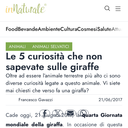
open Menu
open
Food
Bevande
Ambiente
Cultura
Cosmesi
Salute
Attuali
ANIMALI
ANIMALI SELVATICI
Le 5 curiosità che non
sapevate sulle giraffe
Oltre ad essere l’animale terrestre più alto ci sono
diverse curiosità legate a questo animale. Vi siete
mai chiesti che verso fa una giraffa?
Francesco Gavazzi
21/06/2017
Cade oggi, 21 giugno 2017, la
quarta Giornata
facebook
twitter
mail
whatsapp
mondiale della giraffa
. In occasione di questa