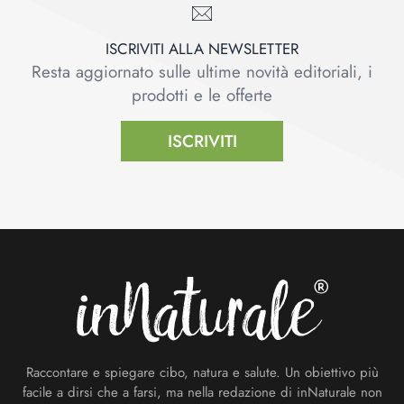
ISCRIVITI ALLA NEWSLETTER
Resta aggiornato sulle ultime novità editoriali, i
prodotti e le offerte
ISCRIVITI
Footer
Raccontare e spiegare cibo, natura e salute. Un obiettivo più
facile a dirsi che a farsi, ma nella redazione di inNaturale non