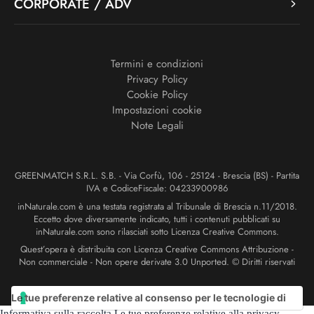
CORPORATE / ADV
Termini e condizioni
Privacy Policy
Cookie Policy
Impostazioni cookie
Note Legali
GREENMATCH S.R.L. S.B. - Via Corfù, 106 - 25124 - Brescia (BS) - Partita
IVA e CodiceFiscale: 04233900986
inNaturale.com è una testata registrata al Tribunale di Brescia n.11/2018.
Eccetto dove diversamente indicato, tutti i contenuti pubblicati su
inNaturale.com sono rilasciati sotto Licenza Creative Commons.
Quest’opera è distribuita con Licenza Creative Commons Attribuzione -
Non commerciale - Non opere derivate 3.0 Unported. © Diritti riservati
Le tue preferenze relative al consenso per le tecnologie di
Informativa sulla raccolta
Le tue preferenze relative alla privacy