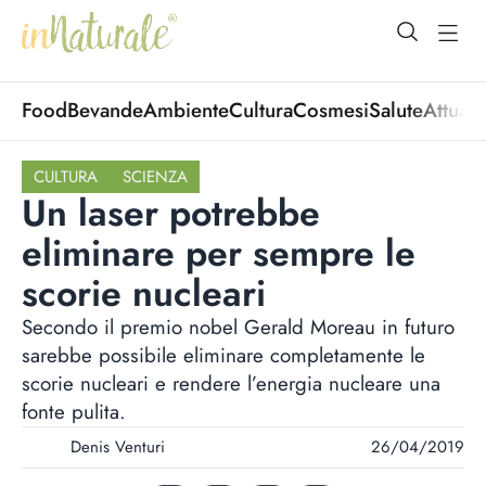
open Menu
open
Food
Bevande
Ambiente
Cultura
Cosmesi
Salute
Attuali
CULTURA
SCIENZA
Un laser potrebbe
eliminare per sempre le
scorie nucleari
Secondo il premio nobel Gerald Moreau in futuro
sarebbe possibile eliminare completamente le
scorie nucleari e rendere l’energia nucleare una
fonte pulita.
Denis Venturi
26/04/2019