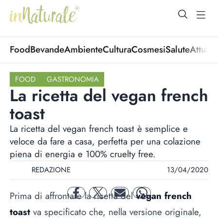
open Menu
open
Food
Bevande
Ambiente
Cultura
Cosmesi
Salute
Attuali
FOOD
GASTRONOMIA
La ricetta del vegan french
toast
La ricetta del vegan french toast è semplice e
veloce da fare a casa, perfetta per una colazione
piena di energia e 100% cruelty free.
REDAZIONE
13/04/2020
Prima di affrontare la ricetta del
vegan french
facebook
twitter
mail
whatsapp
toast
va specificato che, nella versione originale,