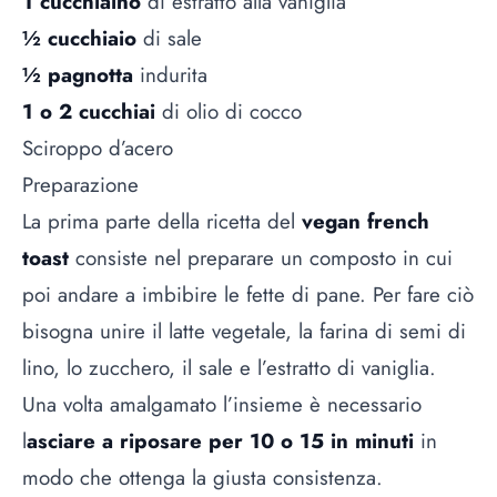
1 cucchiaino
di estratto alla vaniglia
½ cucchiaio
di sale
½ pagnotta
indurita
1 o 2 cucchiai
di olio di cocco
Sciroppo d’acero
Preparazione
La prima parte della ricetta del
vegan french
toast
consiste nel preparare un composto in cui
poi andare a imbibire le fette di pane. Per fare ciò
bisogna unire il latte vegetale, la farina di semi di
lino, lo zucchero, il sale e l’estratto di vaniglia.
Una volta amalgamato l’insieme è necessario
l
asciare a riposare per 10 o 15 in minuti
in
modo che ottenga la giusta consistenza.