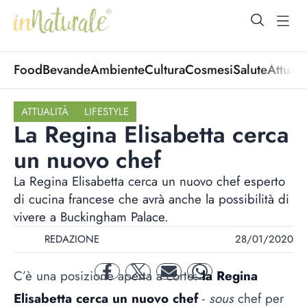
open Menu
open
Food
Bevande
Ambiente
Cultura
Cosmesi
Salute
Attuali
ATTUALITÀ
LIFESTYLE
La Regina Elisabetta cerca
un nuovo chef
La Regina Elisabetta cerca un nuovo chef esperto
di cucina francese che avrà anche la possibilità di
vivere a Buckingham Palace.
REDAZIONE
28/01/2020
C’è una posizione aperta a corte:
la Regina
facebook
twitter
mail
whatsapp
Elisabetta cerca un nuovo chef
-
sous
chef per