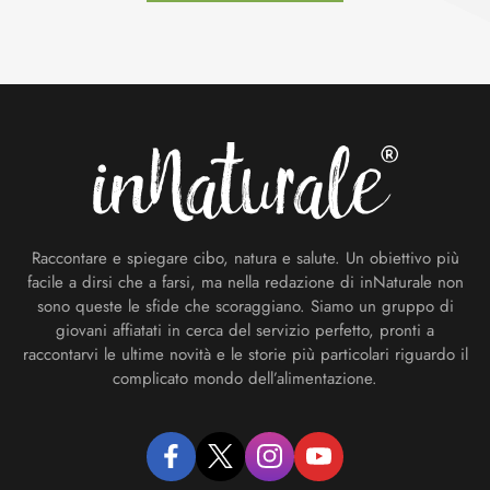
Footer
Raccontare e spiegare cibo, natura e salute. Un obiettivo più
facile a dirsi che a farsi, ma nella redazione di inNaturale non
sono queste le sfide che scoraggiano. Siamo un gruppo di
giovani affiatati in cerca del servizio perfetto, pronti a
raccontarvi le ultime novità e le storie più particolari riguardo il
complicato mondo dell’alimentazione.
facebook
twitter
instagram
youtube