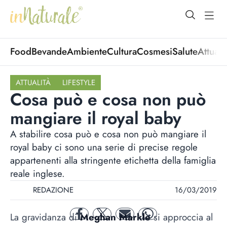
open Menu
open
Food
Bevande
Ambiente
Cultura
Cosmesi
Salute
Attuali
ATTUALITÀ
LIFESTYLE
Cosa può e cosa non può
mangiare il royal baby
A stabilire cosa può e cosa non può mangiare il
royal baby ci sono una serie di precise regole
appartenenti alla stringente etichetta della famiglia
reale inglese.
REDAZIONE
16/03/2019
La gravidanza di
Meghan Markle
si approccia al
facebook
twitter
mail
whatsapp