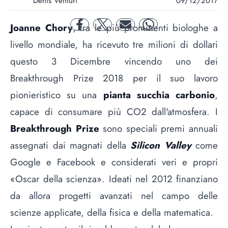
Denis Venturi
09/12/2017
Joanne Chory
, tra le più prominenti biologhe a
facebook
twitter
mail
whatsapp
livello mondiale, ha ricevuto tre milioni di dollari
questo 3 Dicembre vincendo uno dei
Breakthrough Prize 2018 per il suo lavoro
pionieristico su una
pianta succhia carbonio
,
capace di consumare più CO2 dall'atmosfera. I
Breakthrough Prize
sono speciali premi annuali
assegnati dai magnati della
Silicon Valley
come
Google e Facebook e considerati veri e propri
«Oscar della scienza». Ideati nel 2012 finanziano
da allora progetti avanzati nel campo delle
scienze applicate, della fisica e della matematica.