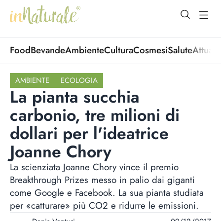
open Menu
open
Food
Bevande
Ambiente
Cultura
Cosmesi
Salute
Attuali
AMBIENTE
ECOLOGIA
La pianta succhia
carbonio, tre milioni di
dollari per l'ideatrice
Joanne Chory
La scienziata Joanne Chory vince il premio
Breakthrough Prizes messo in palio dai giganti
come Google e Facebook. La sua pianta studiata
per «catturare» più CO2 e ridurre le emissioni.