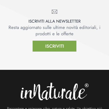
ISCRIVITI ALLA NEWSLETTER
Resta aggiornato sulle ultime novità editoriali, i
prodotti e le offerte
ISCRIVITI
Footer
Raccontare e spiegare cibo, natura e salute. Un obiettivo più