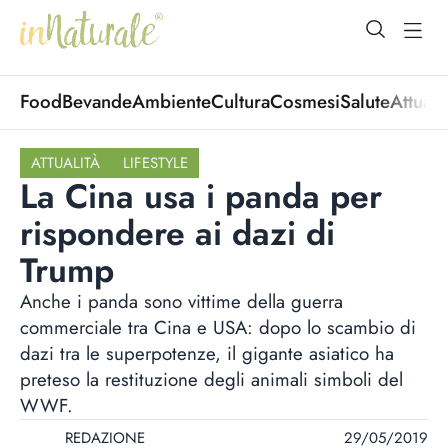
open Menu
open
Food
Bevande
Ambiente
Cultura
Cosmesi
Salute
Attuali
ATTUALITÀ
LIFESTYLE
La Cina usa i panda per
rispondere ai dazi di
Trump
Anche i panda sono vittime della guerra
commerciale tra Cina e USA: dopo lo scambio di
dazi tra le superpotenze, il gigante asiatico ha
preteso la restituzione degli animali simboli del
WWF.
REDAZIONE
29/05/2019