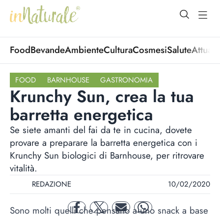
open Menu
open
Food
Bevande
Ambiente
Cultura
Cosmesi
Salute
Attuali
FOOD
BARNHOUSE
GASTRONOMIA
Krunchy Sun, crea la tua
barretta energetica
Se siete amanti del fai da te in cucina, dovete
provare a preparare la barretta energetica con i
Krunchy Sun biologici di Barnhouse, per ritrovare
vitalità.
REDAZIONE
10/02/2020
Sono molti quelli che pensano a uno snack a base
facebook
twitter
mail
whatsapp