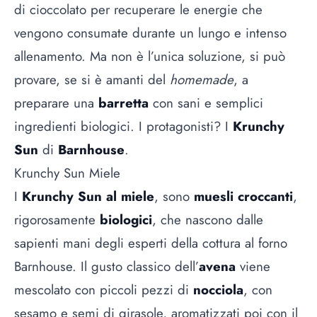
di cioccolato per recuperare le energie che
vengono consumate durante un lungo e intenso
allenamento. Ma non è l’unica soluzione, si può
provare, se si è amanti del
homemade
, a
preparare una
barretta
con sani e semplici
ingredienti biologici. I protagonisti? I
Krunchy
Sun
di
Barnhouse
.
Krunchy Sun Miele
I
Krunchy Sun al miele
, sono
muesli croccanti
,
rigorosamente
biologici
, che nascono dalle
sapienti mani degli esperti della cottura al forno
Barnhouse. Il gusto classico dell’
avena
viene
mescolato con piccoli pezzi di
nocciola
, con
sesamo e semi di girasole, aromatizzati poi con il