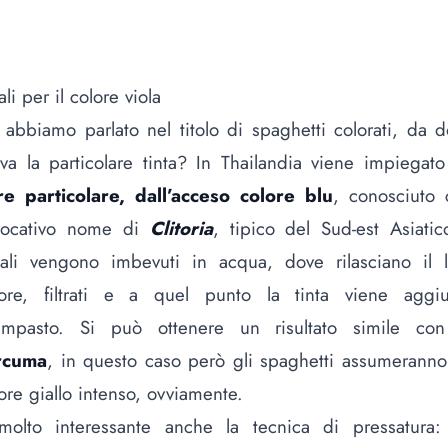
ali per il colore viola
abbiamo parlato nel titolo di spaghetti colorati, da 
iva la particolare tinta? In Thailandia viene impiegat
ore particolare, dall’acceso colore blu
, conosciuto 
evocativo nome di
Clitoria
, tipico del Sud-est Asiatic
tali vengono imbevuti in acqua, dove rilasciano il l
lore, filtrati e a quel punto la tinta viene aggiu
l’impasto. Si può ottenere un risultato simile con
rcuma
, in questo caso però gli spaghetti assumerann
ore giallo intenso, ovviamente.
molto interessante anche la tecnica di pressatura: