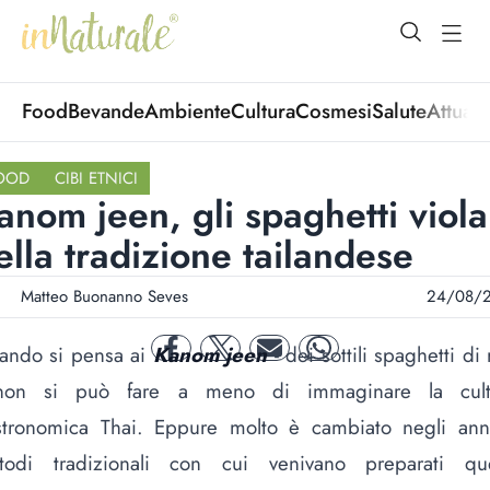
open Menu
open
Food
Bevande
Ambiente
Cultura
Cosmesi
Salute
Attuali
OOD
CIBI ETNICI
anom jeen, gli spaghetti viola
ella tradizione tailandese
Matteo Buonanno Seves
24/08/
ando si pensa ai
Kanom jeen
- dei sottili spaghetti di 
facebook
twitter
mail
whatsapp
non si può fare a meno di immaginare la cult
stronomica Thai. Eppure molto è cambiato negli anni
todi tradizionali con cui venivano preparati que