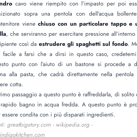
indro
cavo viene riempito con l’impasto per poi ess
sizionato sopra una pentola con dell’acqua bollente.
ntenitore viene
chiuso con un particolare tappo e 
lla
, che serviranno per esercitare pressione all’interno
ipiente così da
estrudere gli spaghetti sul fondo
. M
 facile a farsi che a dirsi in questo caso, credetem
esto punto con l’aiuto di un bastone si procede a d
ma alla pasta, che cadrà direttamente nella pentola
ere cotta.
ltimo passaggio a questo punto è raffreddarla, di solito
 rapido bagno in acqua fredda. A questo punto è pro
 essere condita con i più disparati ingredienti.
ti: greatbigstory.com - wikipedia.org -
indigokitchen.com