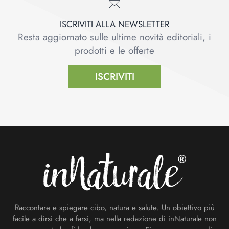
ISCRIVITI ALLA NEWSLETTER
Resta aggiornato sulle ultime novità editoriali, i
prodotti e le offerte
ISCRIVITI
Footer
Raccontare e spiegare cibo, natura e salute. Un obiettivo più
facile a dirsi che a farsi, ma nella redazione di inNaturale non