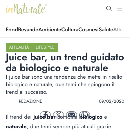
open Menu
open
Food
Bevande
Ambiente
Cultura
Cosmesi
Salute
Attuali
ATTUALITÀ
LIFESTYLE
Juice bar, un trend guidato
da biologico e naturale
I juice bar sono una tendenza che mette in risalto
biologico e naturale, due temi che spingono il
trend al successo.
REDAZIONE
09/02/2020
Il trend dei
juice bar
combina
biologico
e
facebook
twitter
mail
whatsapp
naturale
, due temi sempre più attuali grazie