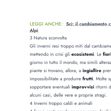
LEGGI ANCHE
:
Sci: il cambiamento cl
Alpi
3 Natura sconvolta
Gli inverni resi troppo miti dal cambia
mettendo in crisi gli
ecosistemi
. Le
fior
giorno in tutto il mondo, ma simili alte
piante si trovano, allora, a
ingiallire
prem
impossibilitate a produrre
frutti
. Molte s
sopportare eventuali
improvvisi
ritorni 
alcuni casi, delle vere e proprie stragi.
4 Inverni troppo caldi e animali