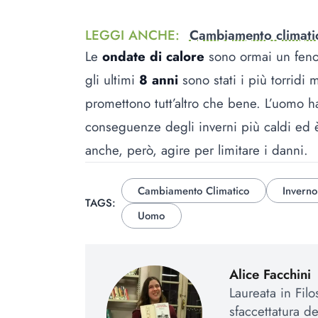
LEGGI ANCHE
:
Cambiamento climatico
Le
ondate di calore
sono ormai un fenom
gli ultimi
8 anni
sono stati i più torridi m
promettono tutt’altro che bene. L’uomo ha
conseguenze degli inverni più caldi ed è
anche, però, agire per limitare i danni.
Cambiamento Climatico
Inverno
TAGS:
Uomo
Alice Facchini
Laureata in Fil
sfaccettatura d