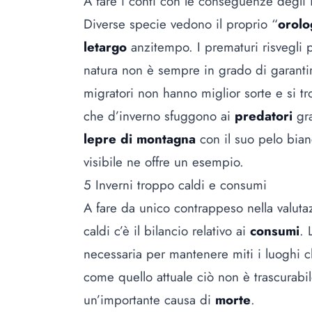
A fare i conti con le conseguenze degli 
Diverse specie vedono il proprio “
orolo
letargo
anzitempo. I prematuri risvegli p
natura non è sempre in grado di garanti
migratori non hanno miglior sorte e si tr
che d’inverno sfuggono ai
predatori
gra
lepre di montagna
con il suo pelo bian
visibile ne offre un esempio.
5 Inverni troppo caldi e consumi
A fare da unico contrappeso nella valut
caldi c’è il bilancio relativo ai
consumi
. 
necessaria per mantenere miti i luoghi 
come quello attuale ciò non è trascurabil
un’importante causa di
morte
.