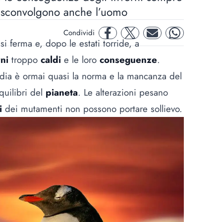
i e sconvolgono anche l’uomo
Condividi
facebook
twitter
mail
whatsapp
i ferma e, dopo le estati torride, a
ni
troppo
caldi
e le loro
conseguenze
.
dia è ormai quasi la norma e la mancanza del
quilibri del
pianeta
. Le alterazioni pesano
i
dei mutamenti non possono portare sollievo.