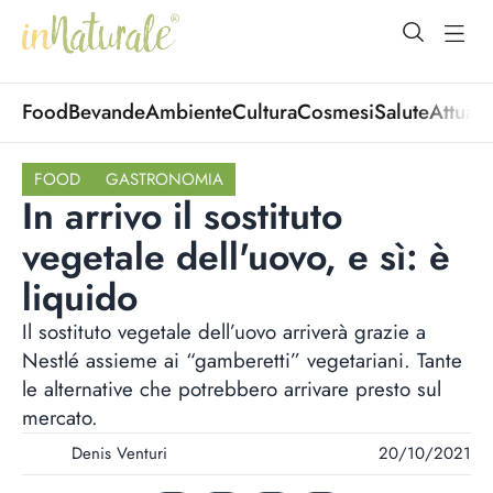
open Menu
open
Food
Bevande
Ambiente
Cultura
Cosmesi
Salute
Attuali
FOOD
GASTRONOMIA
In arrivo il sostituto
vegetale dell'uovo, e sì: è
liquido
Il sostituto vegetale dell’uovo arriverà grazie a
Nestlé assieme ai “gamberetti” vegetariani. Tante
le alternative che potrebbero arrivare presto sul
mercato.
Denis Venturi
20/10/2021