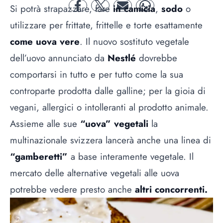
Si potrà strapazzare, fare
in camicia
,
sodo
o
facebook
twitter
mail
whatsapp
utilizzare per frittate, frittelle e torte esattamente
come uova vere
. Il nuovo sostituto vegetale
dell’uovo annunciato da
Nestlé
dovrebbe
comportarsi in tutto e per tutto come la sua
controparte prodotta dalle galline; per la gioia di
vegani, allergici o intolleranti al prodotto animale.
Assieme alle sue
“uova” vegetali
la
multinazionale svizzera lancerà anche una linea di
“gamberetti”
a base interamente vegetale. Il
mercato delle alternative vegetali alle uova
potrebbe vedere presto anche
altri concorrenti.