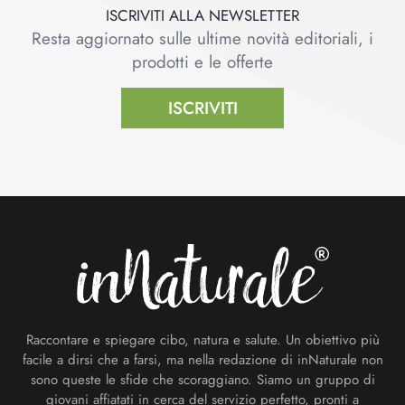
ISCRIVITI ALLA NEWSLETTER
Resta aggiornato sulle ultime novità editoriali, i
prodotti e le offerte
ISCRIVITI
Footer
Raccontare e spiegare cibo, natura e salute. Un obiettivo più
facile a dirsi che a farsi, ma nella redazione di inNaturale non
sono queste le sfide che scoraggiano. Siamo un gruppo di
giovani affiatati in cerca del servizio perfetto, pronti a