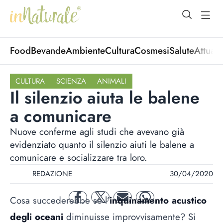
open Menu
open
Food
Bevande
Ambiente
Cultura
Cosmesi
Salute
Attuali
CULTURA
SCIENZA
ANIMALI
Il silenzio aiuta le balene
a comunicare
Nuove conferme agli studi che avevano già
evidenziato quanto il silenzio aiuti le balene a
comunicare e socializzare tra loro.
REDAZIONE
30/04/2020
Cosa succederebbe se l’
inquinamento acustico
facebook
twitter
mail
whatsapp
degli oceani
diminuisse improvvisamente? Si