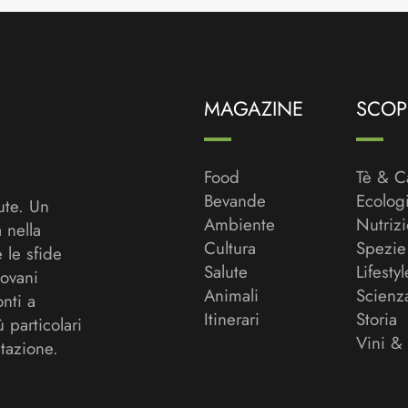
MAGAZINE
SCOPR
Food
Tè & C
Bevande
Ecolog
ute. Un
Ambiente
Nutriz
a nella
Cultura
Spezie
 le sfide
Salute
Lifestyl
ovani
Animali
Scienz
onti a
Itinerari
Storia
ù particolari
Vini &
tazione.