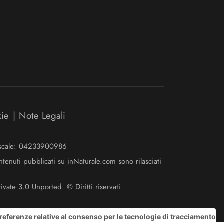
kie
|
Note Legali
Fiscale: 04233900986
ntenuti pubblicati su inNaturale.com sono rilasciati
ate 3.0 Unported. © Diritti riservati
referenze relative al consenso per le tecnologie di tracciamento