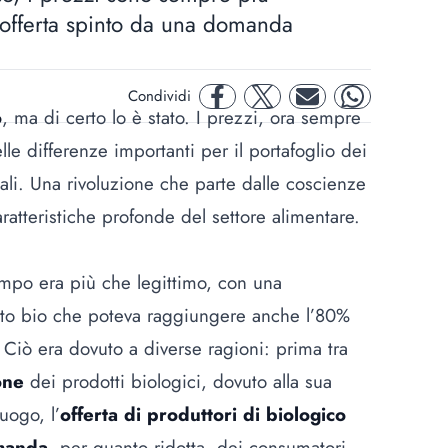
l’offerta spinto da una domanda
Condividi
facebook
twitter
mail
whatsapp
o
, ma di certo lo è stato. I prezzi, ora sempre
le differenze importanti per il portafoglio dei
nali. Una rivoluzione che parte dalle coscienze
atteristiche profonde del settore alimentare.
mpo era più che legittimo, con una
to bio che poteva raggiungere anche l’80%
. Ciò era dovuto a diverse ragioni: prima tra
one
dei prodotti biologici, dovuto alla sua
uogo, l’
offerta di produttori di biologico
omanda
, per quanto ridotta, dei consumatori.