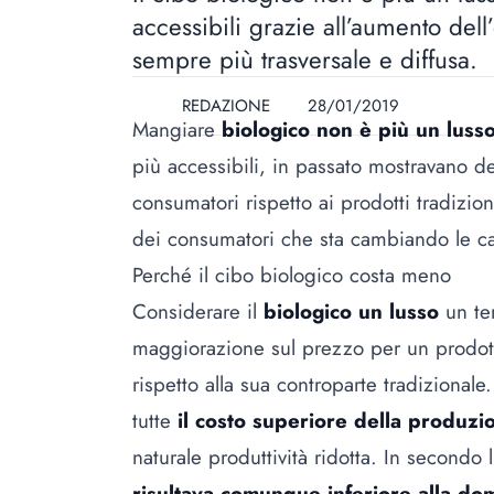
accessibili grazie all’aumento del
sempre più trasversale e diffusa.
REDAZIONE
28/01/2019
Mangiare
biologico non è più un luss
più accessibili, in passato mostravano del
consumatori rispetto ai prodotti tradizio
dei consumatori che sta cambiando le car
Perché il cibo biologico costa meno
Considerare il
biologico un lusso
un te
maggiorazione sul prezzo per un prodot
rispetto alla sua controparte tradizionale
tutte
il costo superiore della produzi
naturale produttività ridotta. In secondo l
risultava comunque inferiore alla d