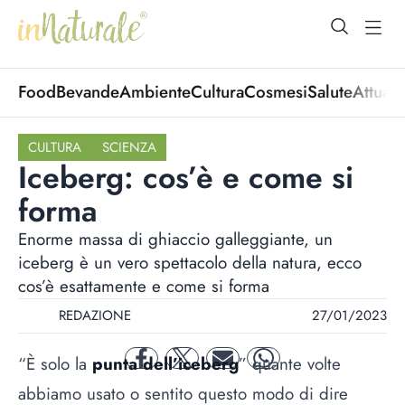
open Menu
open
Food
Bevande
Ambiente
Cultura
Cosmesi
Salute
Attuali
CULTURA
SCIENZA
Iceberg: cos’è e come si
forma
Enorme massa di ghiaccio galleggiante, un
iceberg è un vero spettacolo della natura, ecco
cos’è esattamente e come si forma
REDAZIONE
27/01/2023
“È solo la
punta dell’iceberg
” quante volte
facebook
twitter
mail
whatsapp
abbiamo usato o sentito questo modo di dire