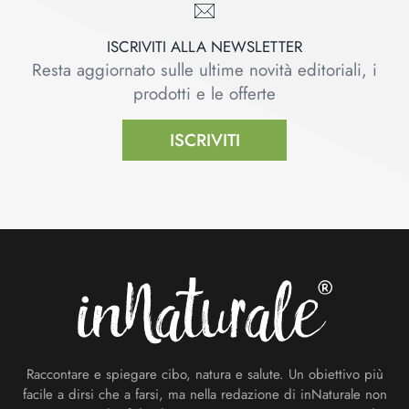
ISCRIVITI ALLA NEWSLETTER
Resta aggiornato sulle ultime novità editoriali, i
prodotti e le offerte
ISCRIVITI
Footer
Raccontare e spiegare cibo, natura e salute. Un obiettivo più
facile a dirsi che a farsi, ma nella redazione di inNaturale non