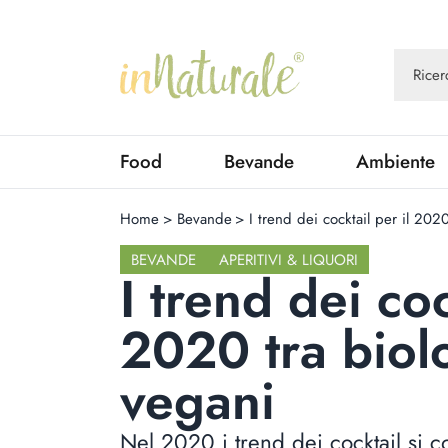
Food
Bevande
Ambiente
Home
>
Bevande
>
I trend dei cocktail per il 202
BEVANDE
APERITIVI & LIQUORI
I trend dei coc
2020 tra biol
vegani
Nel 2020 i trend dei cocktail si c