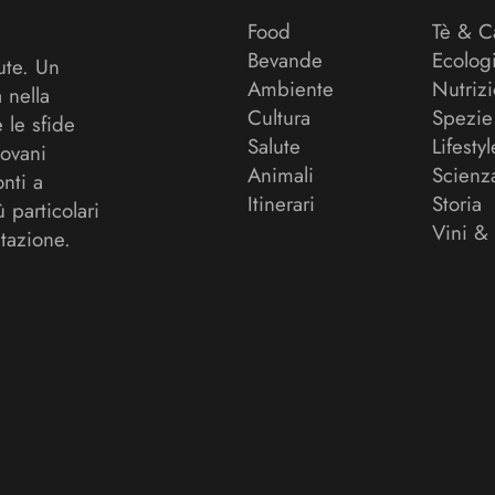
Food
Tè & C
Bevande
Ecolog
ute. Un
Ambiente
Nutriz
a nella
Cultura
Spezie
 le sfide
Salute
Lifestyl
ovani
Animali
Scienz
onti a
Itinerari
Storia
ù particolari
Vini &
tazione.