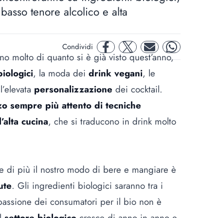
 basso tenore alcolico e alta
Condividi
facebook
twitter
mail
whatsapp
o molto di quanto si è già visto quest’anno,
biologici
, la moda dei
drink vegani
, le
l’elevata
personalizzazione
dei cocktail.
zzo sempre più attento di tecniche
alta cucina
, che si traducono in drink molto
e di più il nostro modo di bere e mangiare è
ute
. Gli ingredienti biologici saranno tra i
passione dei consumatori per il bio non è
el
settore biologico
cresce di anno in anno e