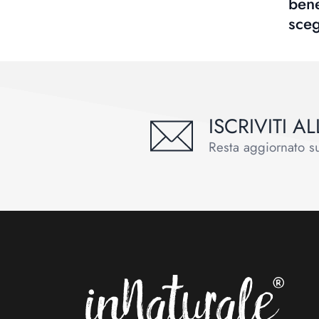
bene
sceg
ISCRIVITI 
Resta aggiornato sul
Footer