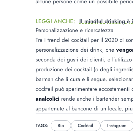
alcune persone come un possibile perico
LEGGI ANCHE
:
Il mindful drinking è i
Personalizzazione e ricercatezza
Tra i trend dei cocktail per il 2020 ci s
personalizzazione dei drink, che
vengon
seconda dei gusti dei clienti, e l’utilizz
produzione dei cocktail (o degli ingredien
barman che li cura e li segue, seleziona
cocktail può sperimentare accostamenti cr
analcolici
rende anche i bartender sempr
appartenute al bancone di un locale, piutto
TAGS:
Bio
Cocktail
Instagram