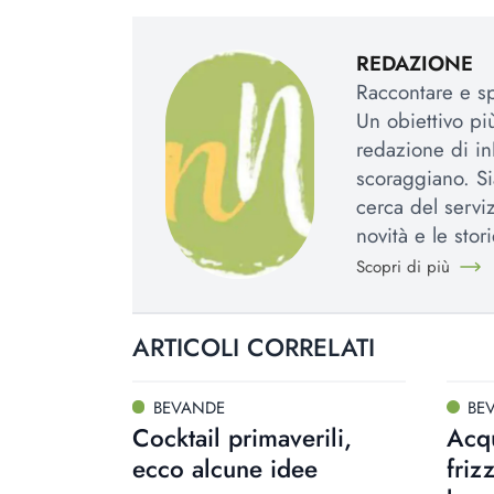
REDAZIONE
Raccontare e spi
Un obiettivo più
redazione di in
scoraggiano. Si
cerca del serviz
novità e le stori
Scopri di più
ARTICOLI CORRELATI
BEVANDE
BE
Cocktail primaverili,
Acqu
ecco alcune idee
friz