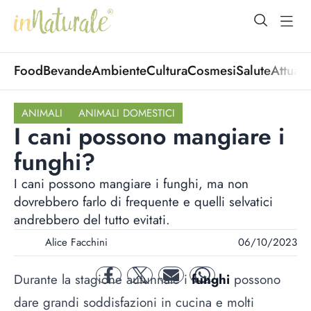
open Menu
open
Food
Bevande
Ambiente
Cultura
Cosmesi
Salute
Attuali
ANIMALI
ANIMALI DOMESTICI
I cani possono mangiare i
funghi?
I cani possono mangiare i funghi, ma non
dovrebbero farlo di frequente e quelli selvatici
andrebbero del tutto evitati.
Alice Facchini
06/10/2023
Durante la stagione autunnale i
funghi
possono
facebook
twitter
mail
whatsapp
dare grandi soddisfazioni in cucina e molti