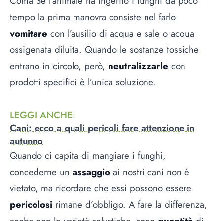
Coma Se l’animale ha ingerito i funghi da poco
tempo la prima manovra consiste nel farlo
vomitare
con l’ausilio di acqua e sale o acqua
ossigenata diluita. Quando le sostanze tossiche
entrano in circolo, però,
neutralizzarle
con
prodotti specifici è l’unica soluzione.
LEGGI ANCHE
:
Cani: ecco a quali pericoli fare attenzione in
autunno
Quando ci capita di mangiare i funghi,
concederne un
assaggio
ai nostri cani non è
vietato, ma ricordare che essi possono essere
pericolosi
rimane d’obbligo. A fare la differenza,
anche con le varietà selvatiche, sono
quantità
di