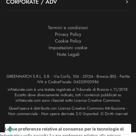
CORPORATE / ADV
Termini e condizioni
Privacy Policy
Cookie Policy
Impostazioni cookie
Note Legali
GREENMATCH S.R.L. S.B. - Via Corfù, 106 - 25124 - Brescia (BS) - Partita
IVA e CodiceFiscale: 04233900986
inNaturale.com è una testata registrata al Tribunale di Brescia n.11/2018.
Eccetto dove diversamente indicato, tutti i contenuti pubblicati su
inNaturale.com sono rilasciati sotto Licenza Creative Commons.
Quest’opera è distribuita con Licenza Creative Commons Attribuzione -
Non commerciale - Non opere derivate 3.0 Unported. © Diritti riservati
Le tue preferenze relative al consenso per le tecnologie di
Informativa sulla raccolta
Le tue preferenze relative alla privacy