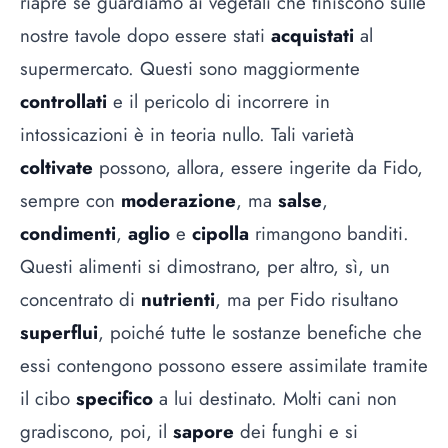
riapre se guardiamo ai vegetali che finiscono sulle
nostre tavole dopo essere stati
acquistati
al
supermercato. Questi sono maggiormente
controllati
e il pericolo di incorrere in
intossicazioni è in teoria nullo. Tali varietà
coltivate
possono, allora, essere ingerite da Fido,
sempre con
moderazione
, ma
salse
,
condimenti
,
aglio
e
cipolla
rimangono banditi.
Questi alimenti si dimostrano, per altro, sì, un
concentrato di
nutrienti
, ma per Fido risultano
superflui
, poiché tutte le sostanze benefiche che
essi contengono possono essere assimilate tramite
il cibo
specifico
a lui destinato. Molti cani non
gradiscono, poi, il
sapore
dei funghi e si