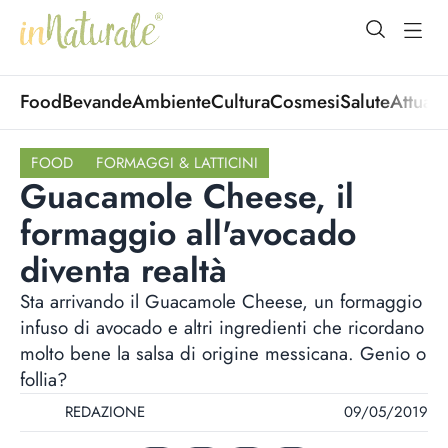
open Menu
open
Food
Bevande
Ambiente
Cultura
Cosmesi
Salute
Attuali
FOOD
FORMAGGI & LATTICINI
Guacamole Cheese, il
formaggio all'avocado
diventa realtà
Sta arrivando il Guacamole Cheese, un formaggio
infuso di avocado e altri ingredienti che ricordano
molto bene la salsa di origine messicana. Genio o
follia?
REDAZIONE
09/05/2019