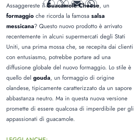
Assaggereste il
Guacamole Cheese
, un
facebook
twitter
mail
whatsapp
formaggio
che ricorda la famosa
salsa
messicana
? Questo nuovo prodotto è arrivato
recentemente in alcuni supermercati degli Stati
Uniti, una prima mossa che, se recepita dai clienti
con entusiasmo, potrebbe portare ad una
diffusione globale del nuovo formaggio. Lo stile è
quello del
gouda
, un formaggio di origine
olandese, tipicamente caratterizzato da un sapore
abbastanza neutro. Ma in questa nuova versione
promette di essere qualcosa di imperdibile per gli
appassionati di guacamole.
LEGGI ANCHE
: