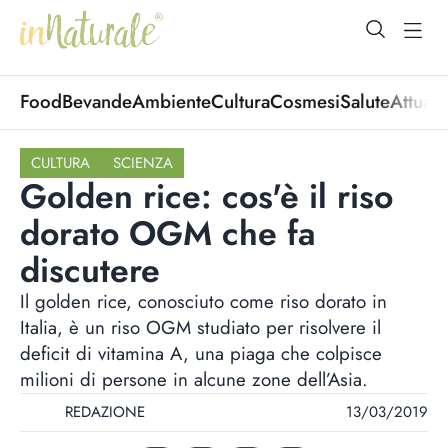
open Menu
open
Food
Bevande
Ambiente
Cultura
Cosmesi
Salute
Attuali
CULTURA
SCIENZA
Golden rice: cos'è il riso
dorato OGM che fa
discutere
Il golden rice, conosciuto come riso dorato in
Italia, è un riso OGM studiato per risolvere il
deficit di vitamina A, una piaga che colpisce
milioni di persone in alcune zone dell’Asia.
REDAZIONE
13/03/2019