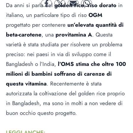
Da anni si parla del
golden rice
,
riso dorato
in
facebook
twitter
mail
whatsapp
italiano, un particolare tipo di riso
OGM
progettato per contenere
un’elevata quantità di
beta-carotene
, una
provitamina A
. Questa
varietà è stata studiata per risolvere un problema
preciso: nei paesi in via di sviluppo come il
Bangladesh o l’India,
l’OMS stima che oltre 100
milioni di bambini soffrano di carenze di
questa vitamina
. Recentemente è stata
autorizzata la coltivazione del golden rice proprio
in Bangladesh, ma sono in molti a non vedere di
buon occhio questo progetto.
LEGGI ANCHE
: