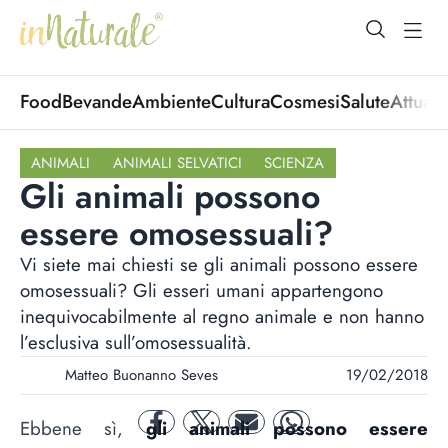
open Menu
open
Food
Bevande
Ambiente
Cultura
Cosmesi
Salute
Attuali
ANIMALI
ANIMALI SELVATICI
SCIENZA
Gli animali possono
essere omosessuali?
Vi siete mai chiesti se gli animali possono essere
omosessuali? Gli esseri umani appartengono
inequivocabilmente al regno animale e non hanno
l’esclusiva sull’omosessualità.
Matteo Buonanno Seves
19/02/2018
Ebbene sì,
gli animali possono essere
facebook
twitter
mail
whatsapp