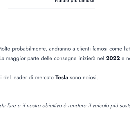
Natale più famose
olto probabilmente, andranno a clienti famosi come l'a
i. La maggior parte delle consegne inizierà nel
2022
e n
sti del leader di mercato
Tesla
sono noiosi.
a fare e il nostro obiettivo è rendere il veicolo più soste