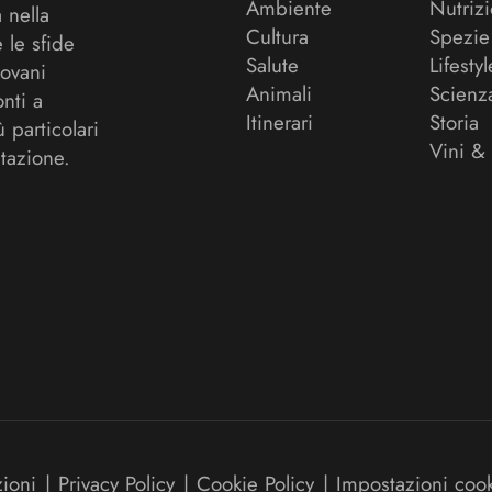
Ambiente
Nutriz
a nella
Cultura
Spezie
 le sfide
Salute
Lifestyl
ovani
Animali
Scienz
onti a
Itinerari
Storia
ù particolari
Vini &
tazione.
zioni
|
Privacy Policy
|
Cookie Policy
|
Impostazioni coo