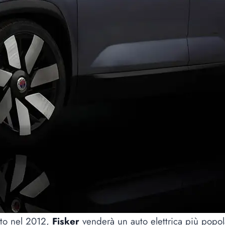
atto nel 2012,
Fisker
venderà un auto elettrica più popo