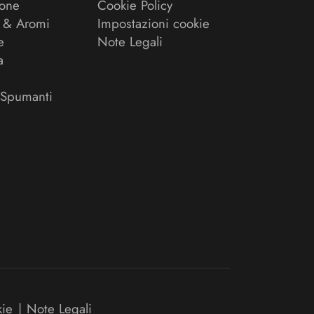
ione
Cookie Policy
 & Aromi
Impostazioni cookie
e
Note Legali
a
 Spumanti
kie
|
Note Legali