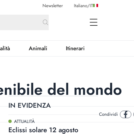
Newsletter
Italiano
/
IT
open Menu
alità
Animali
Itinerari
tenibile del mondo
IN EVIDENZA
Condividi
face
ATTUALITÀ
Eclissi solare 12 agosto