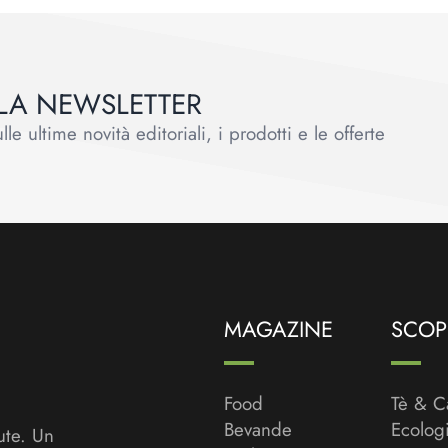
ALLA NEWSLETTER
le ultime novità editoriali, i prodotti e le offerte
MAGAZINE
SCOPR
Food
Tè & C
Bevande
Ecolog
ute. Un