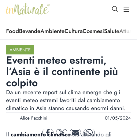
open Menu
open
Food
Bevande
Ambiente
Cultura
Cosmesi
Salute
Attuali
AMBIENTE
Eventi meteo estremi,
l’Asia è il continente più
colpito
Da un recente report sul clima emerge che gli
eventi meteo estremi favoriti dal cambiamento
climatico in Asia stanno causando enormi danni.
Alice Facchini
01/05/2024
Il
cambiamento climatico
sta alterando gli
facebook
twitter
mail
whatsapp