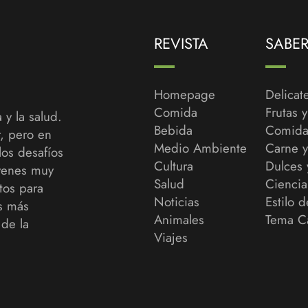
REVISTA
SABE
Homepage
Delicat
Comida
Frutas 
 y la salud.
Bebida
Comida
r, pero en
Medio Ambiente
Carne 
los desafíos
Cultura
Dulces 
venes muy
Salud
Ciencia
tos para
Noticias
Estilo d
as más
Animales
Tema C
de la
Viajes