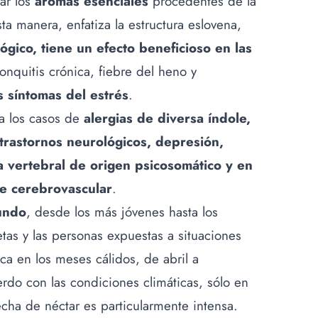
rar los
aromas esenciales
procedentes de la
a manera, enfatiza la estructura eslovena,
ógico, tiene un efecto beneficioso en las
nquitis crónica, fiebre del heno y
s síntomas del estrés
.
ra los casos de
alergias de diversa índole,
, trastornos neurológicos, depresión,
 vertebral de origen psicosomático y en
nte cerebrovascular
.
mundo
, desde los más jóvenes hasta los
etas y las personas expuestas a situaciones
ica en los meses cálidos, de abril a
do con las condiciones climáticas, sólo en
cha de néctar es particularmente intensa.