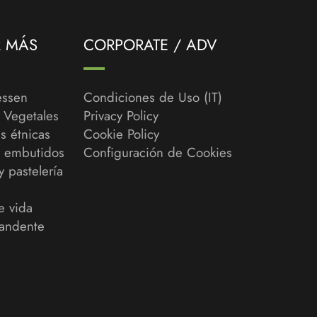
R MÁS
CORPORATE / ADV
essen
Condiciones de Uso (IT)
y Vegetales
Privacy Policy
s étnicas
Cookie Policy
y embutidos
Configuración de Cookies
y pastelería
e vida
andente