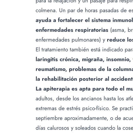
para la relajación y un pasaje para respi
colmena. Un par de horas pasadas de est
ayuda a fortalecer el sistema inmunol
enfermedades respiratorias
(asma, bro
enfermedades pulmonares) y
reduce lo
El tratamiento también está indicado pa
laringitis crónica, migraña, insomnio
reumatismo, problemas de la columna
la rehabilitación posterior al accide
La apiterapia es apta para todo el 
adultos, desde los ancianos hasta los atl
extremas de estrés psico-físico. Se pract
septiembre aproximadamente, o de acuer
días calurosos y soleados cuando la cose