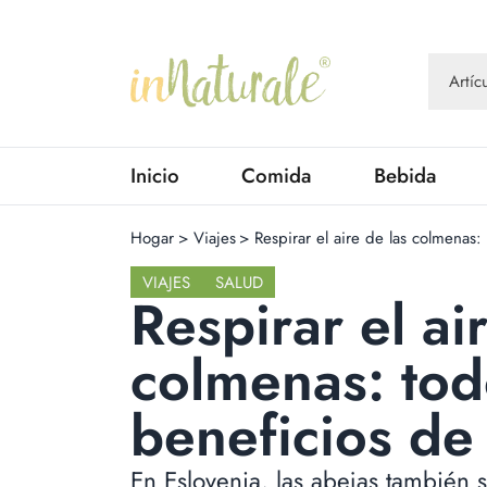
Inicio
Comida
Bebida
Hogar
>
Viajes
>
Respirar el aire de las colmenas:
VIAJES
SALUD
Respirar el ai
colmenas: tod
beneficios de 
En Eslovenia, las abejas también s