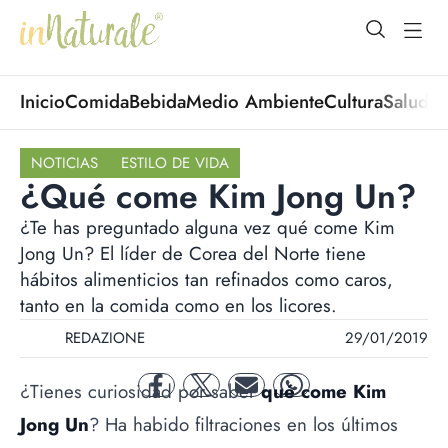
open Menu
open
Inicio
Comida
Bebida
Medio Ambiente
Cultura
Salud
No
NOTICIAS
ESTILO DE VIDA
¿Qué come Kim Jong Un?
¿Te has preguntado alguna vez qué come Kim
Jong Un? El líder de Corea del Norte tiene
hábitos alimenticios tan refinados como caros,
tanto en la comida como en los licores.
REDAZIONE
29/01/2019
¿Tienes curiosidad por saber
qué come Kim
facebook
twitter
mail
whatsapp
Jong Un
? Ha habido filtraciones en los últimos