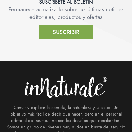
SUSCRÍBETE AL BOLETÍN
Permanece actualizado sobre las últimas noticias
editoriales, productos y ofertas
SUSCRIBIR
Footer
Contar y explicar la comida, la naturaleza y la salud. Un
objetivo más fácil de decir que hacer, pero en el personal
editorial de Innatural no son los desafíos que desalientan.
Somos un grupo de jóvenes muy nudos en busca del servicio