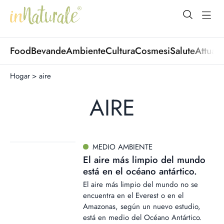
open Menu
open
Food
Bevande
Ambiente
Cultura
Cosmesi
Salute
Attuali
Hogar
>
aire
AIRE
MEDIO AMBIENTE
El aire más limpio del mundo
está en el océano antártico.
El aire más limpio del mundo no se
encuentra en el Everest o en el
Amazonas, según un nuevo estudio,
está en medio del Océano Antártico.