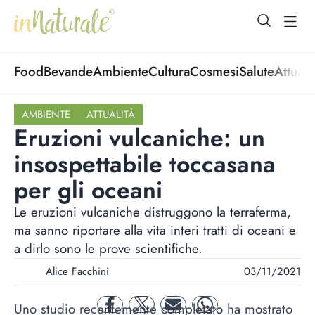
open Menu
open
Food
Bevande
Ambiente
Cultura
Cosmesi
Salute
Attuali
AMBIENTE
ATTUALITÀ
Eruzioni vulcaniche: un
insospettabile toccasana
per gli oceani
Le eruzioni vulcaniche distruggono la terraferma,
ma sanno riportare alla vita interi tratti di oceani e
a dirlo sono le prove scientifiche.
Alice Facchini
03/11/2021
Uno studio recentemente completato ha mostrato
facebook
twitter
mail
whatsapp