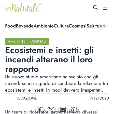
open Menu
open
Food
Bevande
Ambiente
Cultura
Cosmesi
Salute
Attuali
AMBIENTE
ANIMALI
Ecosistemi e insetti: gli
incendi alterano il loro
rapporto
Un nuovo studio americano ha svelato che gli
incendi sono in grado di cambiare la relazione tra
ecosistemi e insetti in modi davvero inaspettati.
REDAZIONE
17/12/2020
Un team di ricercatori provenienti da diverse
facebook
twitter
mail
whatsapp