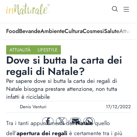
open Menu
open
Food
Bevande
Ambiente
Cultura
Cosmesi
Salute
Attuali
ATTUALITÀ
LIFESTYLE
Dove si butta la carta dei
regali di Natale?
Per sapere dove si butta la carta dei regali di
Natale bisogna prestare attenzione, non tutta
infatti è riciclabile
Denis Venturi
17/12/2022
Tra i tanti appuntamenti del
Natale
quello
facebook
twitter
mail
whatsapp
dell’
apertura dei regali
è certamente tra i più