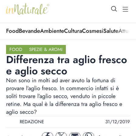
open Menu
open
Food
Bevande
Ambiente
Cultura
Cosmesi
Salute
Attuali
FOOD
SPEZIE & AROMI
Differenza tra aglio fresco
e aglio secco
Non sono in molti ad aver avuto la fortuna di
provare l’aglio fresco. In commercio infatti si è
soliti trovare l’aglio secco, venduto in piccole
retine. Ma qual è la differenza tra aglio fresco e
aglio secco?
REDAZIONE
31/12/2019