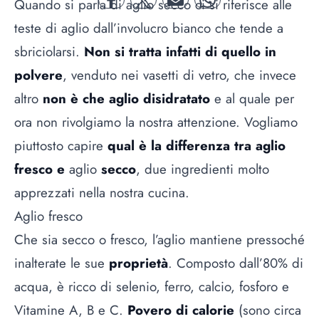
Quando si parla di aglio secco ci si riferisce alle
facebook
twitter
mail
whatsapp
teste di aglio dall’involucro bianco che tende a
sbriciolarsi.
Non si tratta infatti di quello in
polvere
, venduto nei vasetti di vetro, che invece
altro
non è che aglio disidratato
e al quale per
ora non rivolgiamo la nostra attenzione. Vogliamo
piuttosto capire
qual è la differenza tra aglio
fresco e
aglio
secco
, due ingredienti molto
apprezzati nella nostra cucina.
Aglio fresco
Che sia secco o fresco, l’aglio mantiene pressoché
inalterate le sue
proprietà
. Composto dall’80% di
acqua, è ricco di selenio, ferro, calcio, fosforo e
Vitamine A, B e C.
Povero di calorie
(sono circa