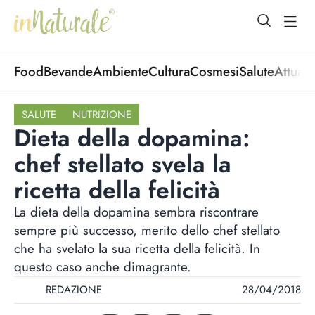
open Menu
open
Food
Bevande
Ambiente
Cultura
Cosmesi
Salute
Attuali
SALUTE
NUTRIZIONE
Dieta della dopamina:
chef stellato svela la
ricetta della felicità
La dieta della dopamina sembra riscontrare
sempre più successo, merito dello chef stellato
che ha svelato la sua ricetta della felicità. In
questo caso anche dimagrante.
REDAZIONE
28/04/2018