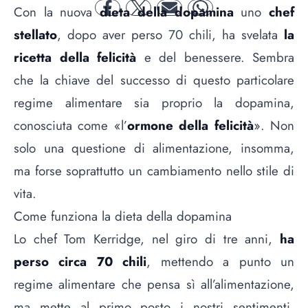
Con la nuova
dieta della dopamina
uno
chef
facebook
twitter
mail
whatsapp
stellato
, dopo aver perso 70 chili, ha svelata
la
ricetta della felicità
e del benessere. Sembra
che la chiave del successo di questo particolare
regime alimentare sia proprio la dopamina,
conosciuta come «l’
ormone della felicità
». Non
solo una questione di alimentazione, insomma,
ma forse soprattutto un cambiamento nello stile di
vita.
Come funziona la dieta della dopamina
Lo chef Tom Kerridge, nel giro di tre anni,
ha
perso circa 70 chili
, mettendo a punto un
regime alimentare che pensa sì all’alimentazione,
ma mette al primo posto i nostri sentimenti.