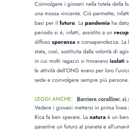
Coinvolgere i giovani nella tutela della b
una mossa vincente. Ciò permette, infatti
basi per il
futuro
. La
pandemia
ha dato,
periodo si è, infatti, assistito a un
recup
diffuso
speranza
e consapevolezza. La 
stata, così, sostituita dalla volontà di a
in cui molti ragazzi si trovavano
isolati
se
le attività dell’ONG erano per loro l’uni
sede e coinvolgere sempre più persone.
LEGGI ANCHE
:
Barriere coralline: ci
Vedere i giovani mettersi in prima linea p
Rica fa ben sperare. La
natura
è un bene
garantire un futuro al pianeta e all’uman