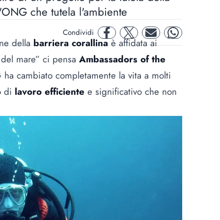
n'ONG che tutela l'ambiente
Condividi
facebook
twitter
mail
whatsapp
one della
barriera corallina
è affidata ai
i del mare” ci pensa
Ambassadors of the
 ha cambiato completamente la vita a molti
o di
lavoro efficiente
e significativo che non