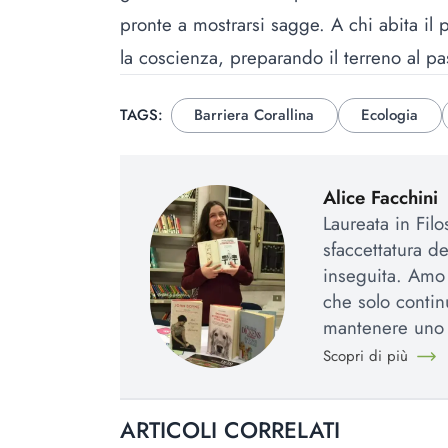
pronte a mostrarsi sagge. A chi abita il 
la coscienza, preparando il terreno al p
TAGS:
Barriera Corallina
Ecologia
Alice Facchini
Laureata in Fil
sfaccettatura d
inseguita. Amo l
che solo contin
mantenere uno 
Scopri di più
ARTICOLI CORRELATI