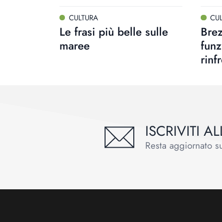
CULTURA
CU
Le frasi più belle sulle
Bre
maree
funz
rinf
ISCRIVITI 
Resta aggiornato sul
Footer