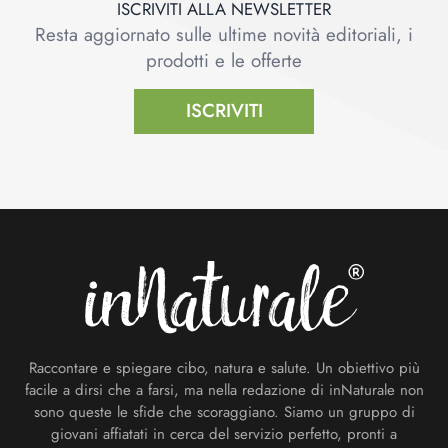
ISCRIVITI ALLA NEWSLETTER
Resta aggiornato sulle ultime novità editoriali, i
prodotti e le offerte
ISCRIVITI
Footer
Raccontare e spiegare cibo, natura e salute. Un obiettivo più
facile a dirsi che a farsi, ma nella redazione di inNaturale non
sono queste le sfide che scoraggiano. Siamo un gruppo di
giovani affiatati in cerca del servizio perfetto, pronti a