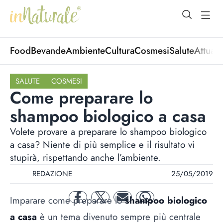
open Menu
open
Food
Bevande
Ambiente
Cultura
Cosmesi
Salute
Attuali
SALUTE
COSMESI
Come preparare lo
shampoo biologico a casa
Volete provare a preparare lo shampoo biologico
a casa? Niente di più semplice e il risultato vi
stupirà, rispettando anche l’ambiente.
REDAZIONE
25/05/2019
Imparare come preparare lo
shampoo biologico
facebook
twitter
mail
whatsapp
a casa
è un tema divenuto sempre più centrale