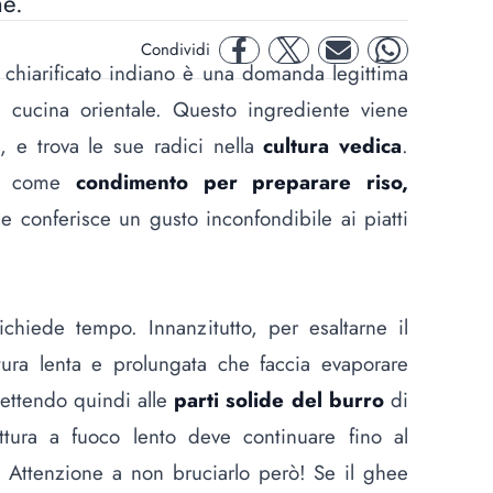
ne.
Condividi
facebook
twitter
mail
whatsapp
o chiarificato indiano è una domanda legittima
 cucina orientale. Questo ingrediente viene
e, e trova le sue radici nella
cultura vedica
.
ale come
condimento per preparare riso,
e conferisce un gusto inconfondibile ai piatti
ichiede tempo. Innanzitutto, per esaltarne il
tura lenta e prolungata che faccia evaporare
ettendo quindi alle
parti solide del burro
di
ottura a fuoco lento deve continuare fino al
. Attenzione a non bruciarlo però! Se il ghee