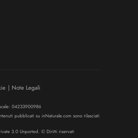
kie
|
Note Legali
Fiscale: 04233900986
ntenuti pubblicati su inNaturale.com sono rilasciati
ate 3.0 Unported. © Diritti riservati