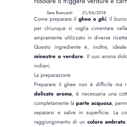
rosolare o friggere verdure e car
Sara Biancardi
21/04/2018
Come preparare il
ghee o
ghi
, il burr
per chiunque si voglia cimentare nella
ampiamente utilizzato in diverse ricett
Questo ingrediente è, inoltre, ide
minestre o verdure
. Il suo aroma dolc
indiani.
La preparazione
Preparare il ghee non è difficile ma r
delicato aroma
, è necessaria una cot
completamente la
parte acquosa
, perm
separarsi e salire in superficie. La c
raggiungimento di un
colore ambrato