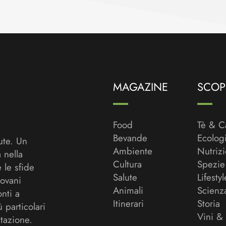
MAGAZINE
SCOPR
Food
Tè & C
Bevande
Ecolog
ute. Un
Ambiente
Nutriz
a nella
Cultura
Spezie
 le sfide
Salute
Lifestyl
ovani
Animali
Scienz
onti a
Itinerari
Storia
ù particolari
Vini &
tazione.