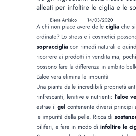
alleati per infoltire le ciglia e le
Elena Arrisico
14/03/2020
A chi non piace avere delle
ciglia
che s
ordinate? Lo stress e i cosmetici posson
sopracciglia
con
rimedi naturali
e quindi
ricorrere ai prodotti in vendita ma, poch
possono fare la differenza in ambito bel
L’aloe vera elimina le impurità
Una pianta dalle incredibili proprietà ant
rinfrescanti, lenitive e nutrienti:
l’aloe v
estrae il
gel
contenente diversi principi a
le impurità della pelle. Ricca di
sostanze
piliferi, e fare in modo di
infoltire le c