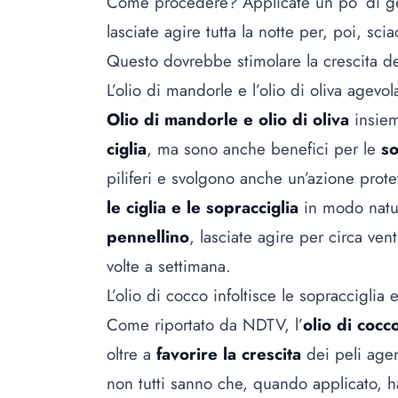
Come procedere? Applicate un po’ di gel
lasciate agire tutta la notte per, poi, sc
Questo dovrebbe stimolare la crescita de
L’olio di mandorle e l’olio di oliva agevol
Olio di mandorle e olio di oliva
insiem
ciglia
, ma sono anche benefici per le
so
piliferi e svolgono anche un’azione prote
le ciglia e le sopracciglia
in modo natur
pennellino
, lasciate agire per circa ve
volte a settimana.
L’olio di cocco infoltisce le sopracciglia e 
Come riportato da
NDTV
, l’
olio di cocc
oltre a
favorire la crescita
dei peli agend
non tutti sanno che, quando applicato, ha