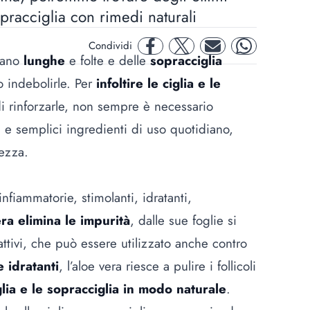
 sopracciglia con rimedi naturali
Condividi
facebook
twitter
mail
whatsapp
iano
lunghe
e folte e delle
sopracciglia
o indebolirle. Per
infoltire le ciglia e le
 rinforzarle, non sempre è necessario
i e semplici ingredienti di uso quotidiano,
lezza.
infiammatorie, stimolanti, idratanti,
era elimina le impurità
, dalle sue foglie si
ttivi, che può essere utilizzato anche contro
 idratanti
, l’aloe vera riesce a pulire i follicoli
iglia e le sopracciglia in modo naturale
.