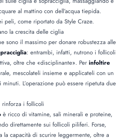
 sulle ciglia e sopracciglia, massaggiando e
iacquare al mattino con dell’acqua tiepida.
i peli, come riportato da Style Craze.
ano la crescita delle ciglia
e sono il massimo per donare robustezza alle
pracciglia
: entrambi, infatti, nutrono i follicoli
ttiva, oltre che «disciplinante». Per
infoltire
ale, mescolateli insieme e applicateli con un
nti minuti. L’operazione può essere ripetuta due
rinforza i follicoli
o
è ricco di vitamine, sali minerali e proteine,
o direttamente sui follicoli piliferi. Forse,
 la capacità di scurire leggermente, oltre a