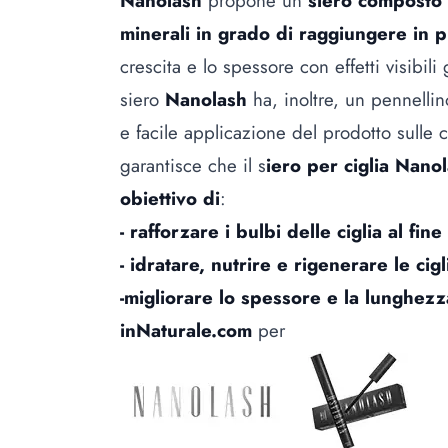
Nanolash
propone un
siero composto d
minerali in grado di raggiungere in pr
crescita e lo spessore con effetti visibil
siero
Nanolash
ha, inoltre, un pennellin
e facile applicazione del prodotto sulle c
garantisce che il s
iero per ciglia Nanol
obiettivo di
:
- rafforzare i bulbi delle ciglia al fin
- idratare, nutrire e rigenerare le cig
-migliorare lo spessore e la lunghezza
inNaturale.com
per