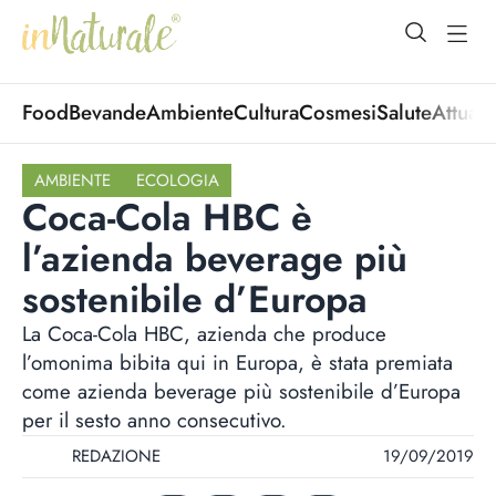
open Menu
open
Food
Bevande
Ambiente
Cultura
Cosmesi
Salute
Attuali
AMBIENTE
ECOLOGIA
Coca-Cola HBC è
l’azienda beverage più
sostenibile d’Europa
La Coca-Cola HBC, azienda che produce
l’omonima bibita qui in Europa, è stata premiata
come azienda beverage più sostenibile d’Europa
per il sesto anno consecutivo.
REDAZIONE
19/09/2019