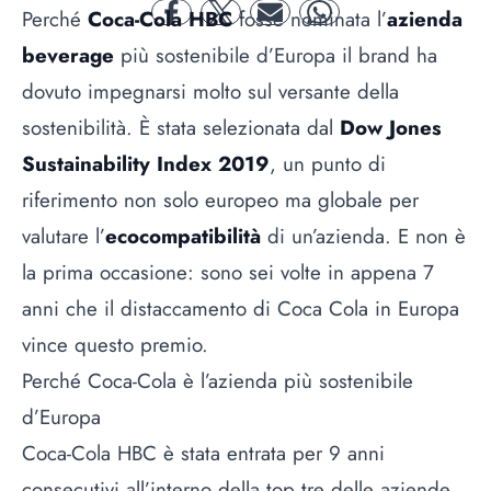
Perché
Coca-Cola HBC
fosse nominata l’
azienda
facebook
twitter
mail
whatsapp
beverage
più sostenibile d’Europa il brand ha
dovuto impegnarsi molto sul versante della
sostenibilità. È stata selezionata dal
Dow Jones
Sustainability Index 2019
, un punto di
riferimento non solo europeo ma globale per
valutare l’
ecocompatibilità
di un’azienda. E non è
la prima occasione: sono sei volte in appena 7
anni che il distaccamento di Coca Cola in Europa
vince questo premio.
Perché Coca-Cola è l’azienda più sostenibile
d’Europa
Coca-Cola HBC è stata entrata per 9 anni
consecutivi all’interno della top tre delle aziende