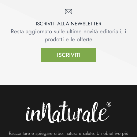
ISCRIVITI ALLA NEWSLETTER
Resta aggiornato sulle ultime novità editoriali, i
prodotti e le offerte
ISCRIVITI
Footer
Raccontare e spiegare cibo, natura e salute. Un obiettivo più