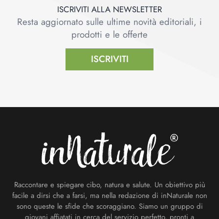
ISCRIVITI ALLA NEWSLETTER
Resta aggiornato sulle ultime novità editoriali, i
prodotti e le offerte
ISCRIVITI
Footer
Raccontare e spiegare cibo, natura e salute. Un obiettivo più
facile a dirsi che a farsi, ma nella redazione di inNaturale non
sono queste le sfide che scoraggiano. Siamo un gruppo di
giovani affiatati in cerca del servizio perfetto, pronti a