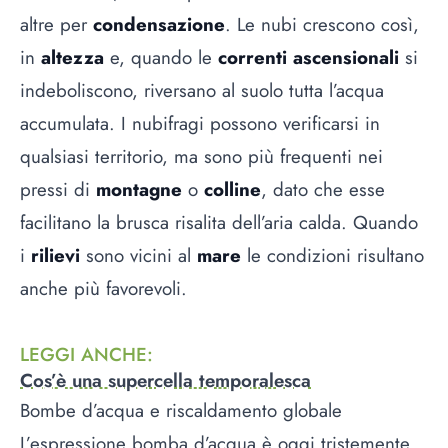
altre per
condensazione
. Le nubi crescono così,
in
altezza
e, quando le
correnti ascensionali
si
indeboliscono, riversano al suolo tutta l’acqua
accumulata. I nubifragi possono verificarsi in
qualsiasi territorio, ma sono più frequenti nei
pressi di
montagne
o
colline
, dato che esse
facilitano la brusca risalita dell’aria calda. Quando
i
rilievi
sono vicini al
mare
le condizioni risultano
anche più favorevoli.
LEGGI ANCHE
:
Cos’è una supercella temporalesca
Bombe d’acqua e riscaldamento globale
L’espressione bomba d’acqua è oggi tristemente