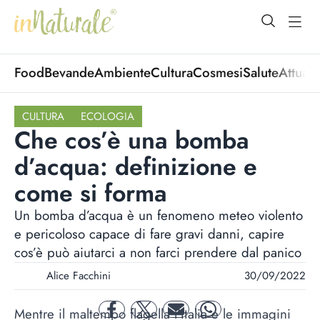
open Menu
open
Food
Bevande
Ambiente
Cultura
Cosmesi
Salute
Attuali
CULTURA
ECOLOGIA
Che cos’è una bomba
d’acqua: definizione e
come si forma
Un bomba d’acqua è un fenomeno meteo violento
e pericoloso capace di fare gravi danni, capire
cos’è può aiutarci a non farci prendere dal panico
Alice Facchini
30/09/2022
Mentre il maltempo flagella l’Italia e le immagini
facebook
twitter
mail
whatsapp