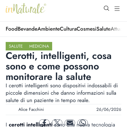
open Menu
open
Food
Bevande
Ambiente
Cultura
Cosmesi
Salute
Attuali
SALUTE
MEDICINA
Cerotti, intelligenti, cosa
sono e come possono
monitorare la salute
I cerotti intelligenti sono dispositivi indossabili di
piccole dimensioni che danno informazioni sulla
salute di un paziente in tempo reale.
Alice Facchini
26/06/2026
I
cerotti
intelligenti
sono una nuova tecnologia
facebook
twitter
mail
whatsapp